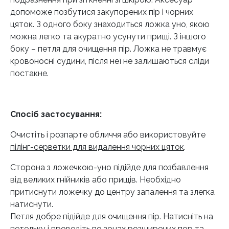
допоможе позбутися закупорених пір і чорних
цяток. З одного боку знаходиться ложка уно, якою
можна легко та акуратно усунути прищі. З іншого
боку – петля для очищення пір. Ложка не травмує
кровоносні судини, після неї не залишаються сліди
постакне.
Спосіб застосування:
Очистіть і розпарте обличчя або використовуйте
пілінг-серветки для видалення чорних цяток
.
Сторона з ложечкою-уно підійде для позбавлення
від великих гнійників або прищів. Необхідно
притиснути ложечку до центру запалення та злегка
натиснути.
Петля добре підійде для очищення пір. Натисніть на
петельку і проведіть по зонах розширених пор та