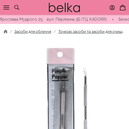
Skip
to
content
ослава Мудрого 25, вул. Перлинна 5Б (ТЦ KADORR) ∘ Безкоштовн
Засоби для обличчя
Точкові засоби та засоби для очищення