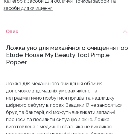
Категорії:
Засоби для обличчя
,
Точкові засоби та
засоби для очищення
Опис
Ложка уно для механічного очищення пор
Etude House My Beauty Tool Pimple
Popper
Ложка для механічного очищення обличчя
допоможе в домашніх умовах якісно та
нетравматично позбутися прищів та надлишку
шкірного себуму в порах. Завдяки їй не заносяться
бруд та бактерії, які можуть викликати запальні
процеси та посилити ситуацію з акне. Ложка
виготовлена з медичної сталі, яка не викликає
подразнення при зіткненні зі шкірою. Аксесуар