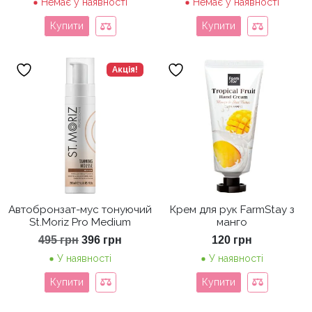
Немає у наявності
Немає у наявності
Купити
Купити
Акція!
Автобронзат-мус тонуючий
Крем для рук FarmStay з
St.Moriz Pro Medium
манго
Оригінальна
Поточна
495
грн
396
грн
120
грн
ціна:
ціна:
У наявності
У наявності
495 грн.
396 грн.
Купити
Купити