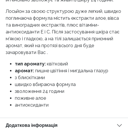
Лосьйон за своєю структурою дуже легкий, швидко
поглинаюча формула містить екстракти алое, вівса
та виноградних екстрактів, плюс вітаміни-
антиоксиданти Е і С. Після застосування шкіра стає
м’якою і гладкою, а на тілі залишається приємний
аромат, який на протязі всього дня буде
зачаровувати Вас .
тип аромату:
квітковий
аромат:
пишне цвітіння і мигдальна глазур
з блискітками
швидко вбираюча формула
зволоження 24 години
поживне алое
антиоксиданти
Додаткова інформація