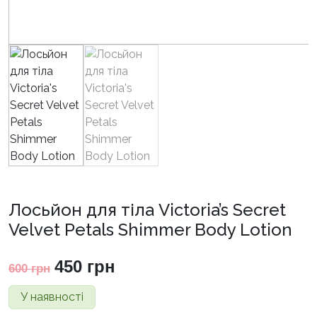
Лосьйон для тіла Victoria’s Secret
Velvet Petals Shimmer Body Lotion
Оригінальна
Поточна
450
грн
600
грн
ціна:
ціна:
У наявності
600 грн.
450 грн.