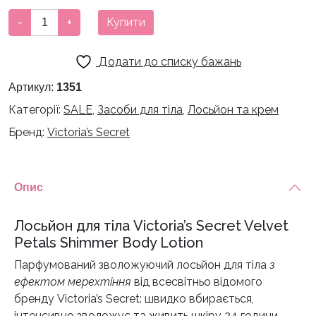
Лосьйон
-
+
Купити
для
тіла
Додати до списку бажань
Victoria's
Secret
Артикул:
1351
Velvet
Категорії:
SALE
,
Засоби для тіла
,
Лосьйон та крем
Petals
Бренд:
Victoria’s Secret
Shimmer
Body
Lotion
кількість
Опис
Лосьйон для тіла Victoria’s Secret Velvet
Petals Shimmer Body Lotion
Парфумований зволожуючий лосьйон для тіла
з
ефектом мерехтіння
від всесвітньо відомого
бренду Victoria’s Secret: швидко вбирається,
інтенсивно зволожує та живить шкіру 24 години.