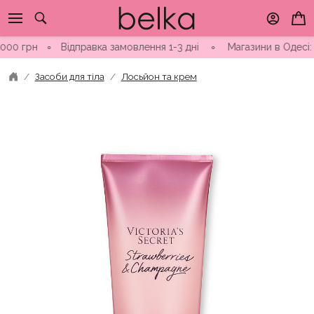
Skip
to
content
рн
∘
Відправка замовлення 1-3 дні ∘ Магазини в Одесі: вул. 
Засоби для тіла
Лосьйон та крем