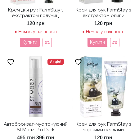
Крем для рук FarmStay з
Крем для рук FarmStay з
екстрактом полуниці
екстрактом оливи
120
грн
120
грн
Немає у наявності
Немає у наявності
Купити
Купити
Акція!
Автобронзат-мус тонуючий
Крем для рук FarmStay з
St.Moriz Pro Dark
чорними перлами
Оригінальна
Поточна
495
грн
396
грн
120
грн