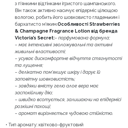
з п’янкими відтінками ігристого шампанського.
Він також активно насичує епідерміс цілющою
вологою, робить його шовковисто гладеньким і
бархатисто м’яким.
Особливості Strawberries
& Champagne Fragrance Lotion від бренда
Victoria’s Secret:
– парфумована формула;
– має інтенсивні зволожувальні та активні
живильні властивості;
– усуває дискомфортне відчуття стягнутості
та лущення;
– делікатно пом’якшує шкіру і дарує їй
заповітну шовковистість;
– завдяки вмісту гелю алое вера має
заспокійливу дію;
– швидко всотується, залишаючи на епідермісі
розкішні пахощі;
– аромат вирізняється чудовою стійкістю.
• Тип аромату: квітково-фруктовий