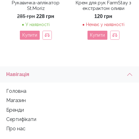
Рукавичка-аплікатор
Крем для рук FarmStay з
St.Moriz
екстрактом оливи
Оригінальна
Поточна
285
грн
228
грн
120
грн
ціна:
ціна:
У наявності
Немає у наявності
285 грн.
228 грн.
Купити
Купити
Навігація
Головна
Магазин
Бренди
Сертифікати
Про нас