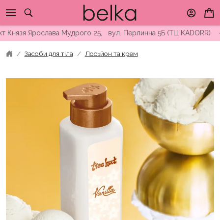
Skip
to
content
я Ярослава Мудрого 25, вул. Перлинна 5Б (ТЦ KADORR) ∘ Безкош
Засоби для тіла
Лосьйон та крем