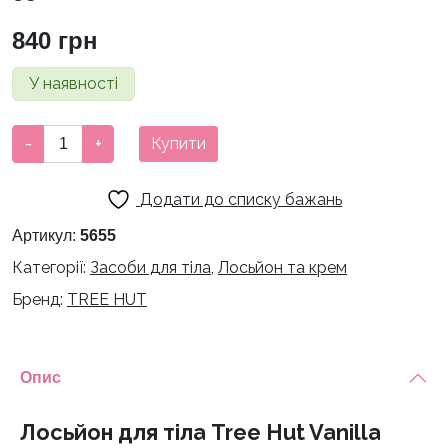
840
грн
У наявності
Лосьйон
-
+
Купити
для
тіла
Додати до списку бажань
Tree
Hut
Артикул:
5655
Vanilla
Категорії:
Засоби для тіла
,
Лосьйон та крем
532мл
Бренд:
TREE HUT
кількість
Опис
Лосьйон для тіла Tree Hut Vanilla