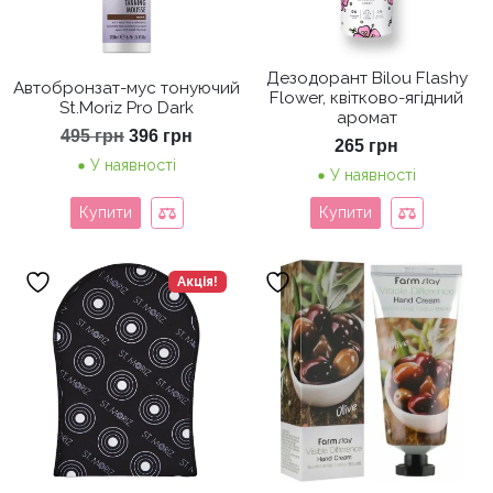
Дезодорант Bilou Flashy
Автобронзат-мус тонуючий
Flower, квітково-ягідний
St.Moriz Pro Dark
аромат
Оригінальна
Поточна
495
грн
396
грн
265
грн
ціна:
ціна:
У наявності
495 грн.
396 грн.
У наявності
Купити
Купити
Акція!