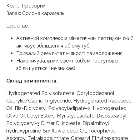
Колір: Прозорий
Запах: Солона карамель
Lipper це:
Активний комплекс із міметичним пептидом який
активує збільшення об’єму губ
Тривалий результат м’якості та зволоження
Накопичувальний ефект (об’єм поступово
збільшується і не зникає)
Склад компонентів:
Hydrogenated Polyisobutene, Octyldodecanol,
Caprylic/Capric Triglyceride, Hydrogenated Rapeseed
Oil, Bis-Diglyceryl Polyacyladipate-2, Hydrogenated
Olive Oil Cetyl Esters, Myristyl Lactate, Diisostearoyl
Polyglyceryl-3 Dimer Dilinoleate, Dipalmitoyl
hydroxyproline, Sunflower seed Oil, Tocopherol,
Ascorbyl Tetraisopalmitate, Cetearyl Ethylhexanoate,