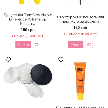
Туш для вій FarmStay Visible
Двосторонній пензель для
Difference Volume Up
макіяжу брів Bogenia
Mascara
120
грн
190
грн
Немає у наявності
Немає у наявності
Купити
Купити
Відновлюючий бальзам для