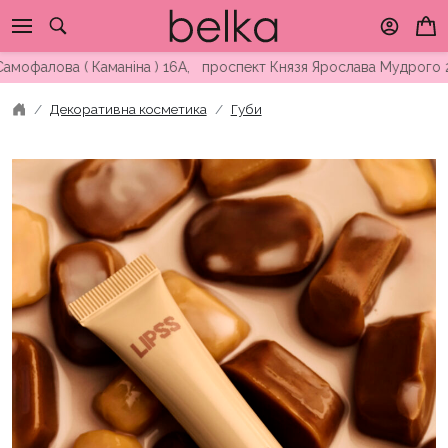
Skip
to
content
лова ( Каманіна ) 16А, проспект Князя Ярослава Мудрого 25, в
Декоративна косметика
Губи