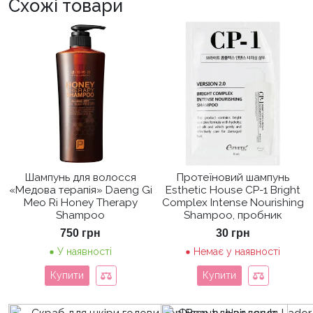
Схожі товари
Шампунь для волосся
Протеїновий шампунь
«Медова терапія» Daeng Gi
Esthetic House CP-1 Bright
Meo Ri Honey Therapy
Complex Intense Nourishing
Shampoo
Shampoo, пробник
750
грн
30
грн
У наявності
Немає у наявності
Купити
Купити