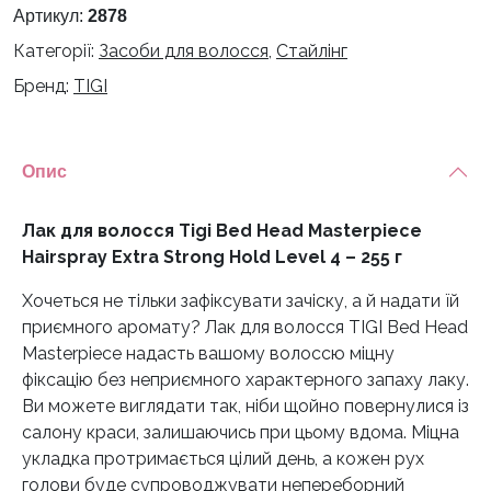
Артикул:
2878
Tigi
Категорії:
Засоби для волосся
,
Стайлінг
Bed
Head
Бренд:
TIGI
Masterpiece
Hairspray
Extra
Опис
Strong
Hold
Лак для волосся Tigi Bed Head Masterpiece
Level
Hairspray Extra Strong Hold Level 4 – 255 г
4
-
Хочеться не тільки зафіксувати зачіску, а й надати їй
255
приємного аромату? Лак для волосся TIGI Bed Head
г
Masterpiece надасть вашому волоссю міцну
кількість
фіксацію без неприємного характерного запаху лаку.
Ви можете виглядати так, ніби щойно повернулися із
салону краси, залишаючись при цьому вдома. Міцна
укладка протримається цілий день, а кожен рух
голови буде супроводжувати непереборний