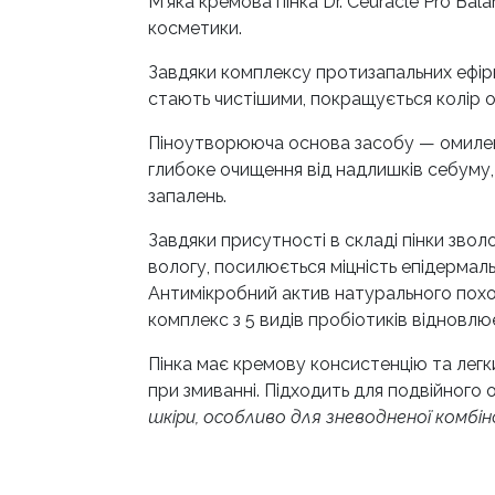
М’яка кремова пінка Dr. Ceuracle Pro B
косметики.
Завдяки комплексу протизапальних ефір
стають чистішими, покращується колір о
Піноутворююча основа засобу — омилені
глибоке очищення від надлишків себуму,
запалень.
Завдяки присутності в складі пінки зв
вологу, посилюється міцність епідермаль
Антимікробний актив натурального похо
комплекс з 5 видів пробіотиків відновл
Пінка має кремову консистенцію та легк
при змиванні. Підходить для подвійного 
шкіри, особливо для зневодненої комбін