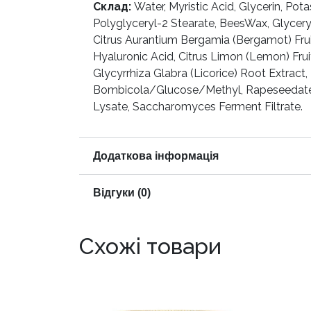
Склад:
Water, Myristic Acid, Glycerin, Pota
Polyglyceryl-2 Stearate, BeesWax, Glyceryl S
Citrus Aurantium Bergamia (Bergamot) Fruit
Hyaluronic Acid, Citrus Limon (Lemon) Frui
Glycyrrhiza Glabra (Licorice) Root Extrac
Bombicola/Glucose/Methyl, Rapeseedate Fe
Lysate, Saccharomyces Ferment Filtrate.
Додаткова інформація
Відгуки (0)
Схожі товари