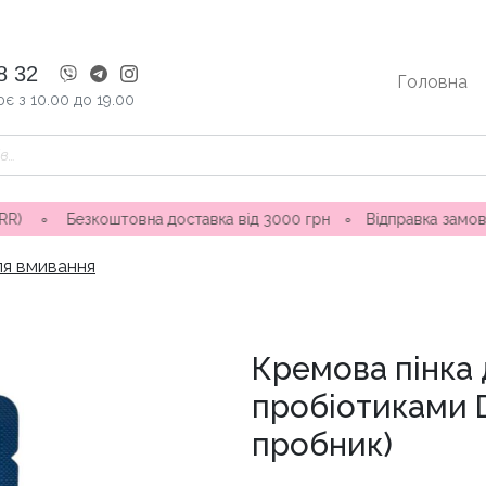
8 32
Головна
є з 10.00 до 19.00
коштовна доставка від 3000 грн
∘
Відправка замовлення 1-3 д
для вмивання
Кремова пінка 
пробіотиками Dr
пробник)