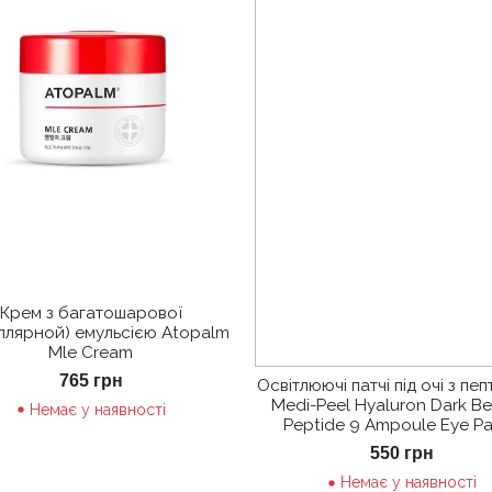
Крем з багатошарової
ллярной) емульсією Atopalm
Mle Cream
765
грн
Освітлюючі патчі під очі з пе
Medi-Peel Hyaluron Dark B
Немає у наявності
Peptide 9 Ampoule Eye P
550
грн
Немає у наявності