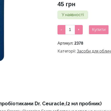
45
грн
У наявності
Кремова
-
+
Купити
пінка
для
Артикул:
2378
вмивання
Категорії:
Засоби для облич
з
пробіотиками
Dr.
Ceuracle,
(2
мл
пробник)
кількість
пробіотиками Dr. Ceuracle,(2 мл пробник)