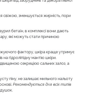
я шкіри від забруднень та декоративної
я свіжою, зменшується жирність, пори
урил бетаїн, в комплексі вони дають
шару, які можуть стати причиною
ложуючого фактору, шкіра краще утримує
 на гідроліпідну мантію шкіри.
двищеною секрецією сальних залоз, а
усту піну, не залишає мильного нальоту
основі.
Рекомендується для всіх типів
ддушок.