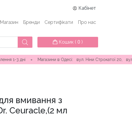
Кабінет
Магазин
Бренди
Сертифікати
Про нас
Кошик (
)
0
ні ∘ Магазини в Одесі: вул. Ніни Строкатої 20, вул. Самофало
для вмивання з
. Ceuracle,(2 мл