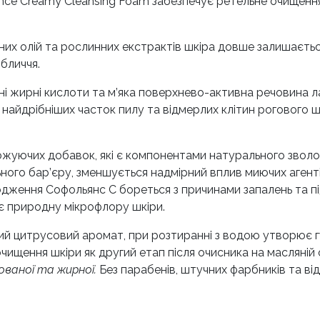
alance Creamy Cleansing Foam забезпечує ретельне очищенн
них олій та рослинних екстрактів шкіра довше залишаєтьс
бличчя.
 жирні кислоти та м’яка поверхнево-активна речовина ла
 найдрібніших часток пилу та відмерлих клітин рогового 
оложуючих добавок, які є компонентами натурального зво
ного бар’єру, зменшується надмірний вплив миючих агентів
дження Софольянс С бореться з причинами запалень та пі
ює природну мікрофлору шкіри.
ий цитрусовий аромат, при розтиранні з водою утворює г
очищення шкіри як другий етап після очисника на масляній 
ованої та жирної.
Без парабенів, штучних фарбників та ві