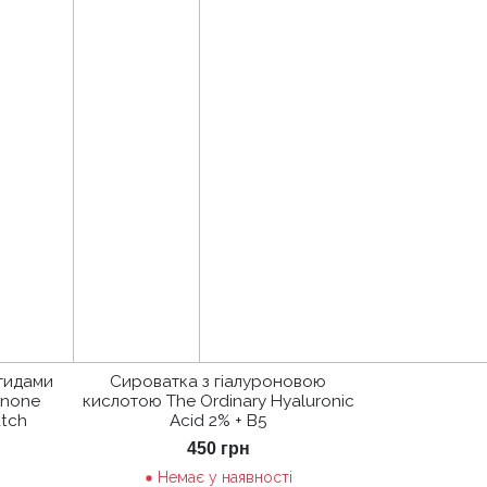
птидами
Сироватка з гіалуроновою
enone
кислотою The Ordinary Hyaluronic
atch
Acid 2% + B5
450
грн
Немає у наявності