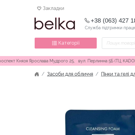
Skip
Закладки
to
content
+38 (063) 427 1
Служба підтримки працю
Пошук
Категорії
товарів
нязя Ярослава Мудрого 25, вул. Перлинна 5Б (ТЦ KADORR) ∘ Без
Засоби для обличчя
Пінки та гелі 