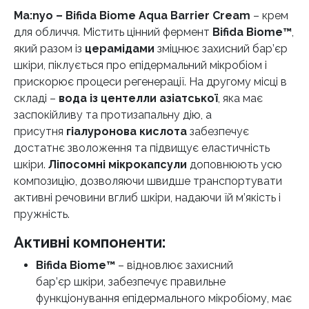
Ma:nyo – Bifida Biome Aqua Barrier
Cream
– крем
для обличчя. Містить цінний фермент
Bifida Biome™
,
який разом із
церамідами
зміцнює захисний бар’єр
шкіри, піклується про епідермальний мікробіом і
прискорює процеси регенерації. На другому місці в
складі –
вода
із центелли
азіатської
, яка має
заспокійливу та протизапальну дію, а
присутня
гіалуронова кислота
забезпечує
достатнє зволоження та підвищує еластичність
шкіри.
Ліпосомні мікрокапсули
доповнюють усю
композицію, дозволяючи швидше транспортувати
активні речовини вглиб шкіри, надаючи їй м’якість і
пружність.
Активні компоненти:
Bifida Biome™
– відновлює захисний
бар’єр шкіри, забезпечує правильне
функціонування епідермального мікробіому, має