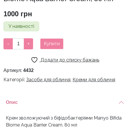
1000
грн
У наявності
Крем
-
+
Купити
зволожуючий
з
Додати до списку бажань
біфідобактеріями
Manyo
Артикул:
4432
Bifida
Категорії:
Засоби для обличчя
,
Креми для обличчя
Biome
Aqua
Barrier
Опис
Cream,
80
мл
Крем зволожуючий з біфідобактеріями Manyo Bifida
кількість
Biome Aqua Barrier Cream, 80 мл