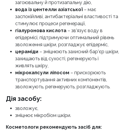
загоювальну й протизапальну дію,
вода із центелли азіатської
– має
заспокійливі, антибактеріальні властивості та
стимулює процеси регенерації,
гіалуронова кислота
– зв’язує воду в
епідермісі, підтримуючи оптимальний рівень
зволоження шкіри, розгладжує епідерміс,
цераміди
– зміцнюють захисний бар’єр шкіри,
захищають від сухості, регенерують і
живлять шкіру,
мікрокапсули ліпосом
– прискорюють
транспортування активних компонентів,
зволожують, регенерують, розгладжують.
Дія засобу:
зволожує,
зміцнює мікробіом шкіри.
Косметологи рекомендують засіб для: