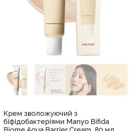
Крем зволожуючий з
біфідобактеріями Manyo Bifida
Biome Aqua Barrier Cream, 80 мл