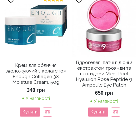
Оцінено в
5.00
з 5
Гідрогелеві патчі під очі з
Крем для обличчя
екстрактом троянди та
зволожуючий з колагеном
пептидами Medi-Peel
Enough Collagen 3X
Hyaluron Rose Peptide 9
Moisture Cream, 50g
Ampoule Eye Patch
340
грн
650
грн
У наявності
У наявності
Купити
Купити