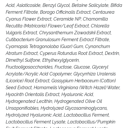
Acid, Asiaticoside, Benzyl Glycol, Betaine Salicylate, Bifida
Ferment Filtrate, Borago Officinalis Extract, Centaurea
Cyanus Flower Extract, Ceramide NP, Chamomilla
Recutita (Matricaria) Flower/Leaf Extract, Chlorella
Vulgaris Extract, Chrysanthemum Zawadskii Extract,
Cutibacterium Granulosum Ferment Extract Filtrate,
Cyamopsis Tetragonoloba (Guar) Gum, Cynanchum
Atratum Extract, Cyperus Rotundus Root Extract, Dextrin,
Dimethyl Sulfone, Ethylhexylglycerin,
Fructooligosaccharides, Fructose, Glucose, Glyceryl
Acrylate/Acrylic Acid Copolymer, Glycyrrhiza Uralensis
(Licorice) Root Extract, Gossypium Herbaceum (Cotton)
Seed Extract, Hamamelis Virginiana (Witch Hazel) Water,
Hyacinth Orientalis Extract, Hyaluronic Acid,
Hydrogenated Lecithin, Hydrogenated Olive Oil
Unsaponifiables, Hydrolyzed Glycosaminoglycans,
Hydrolyzed Hyaluronic Acid, Lactobacillus Ferment,
Lactobacillus Ferment Lysate, Lactobacillus/Pumpkin