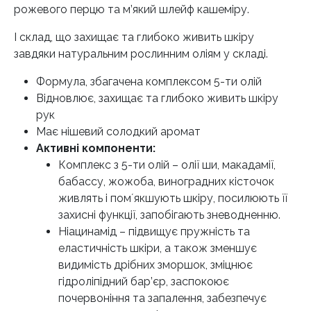
рожевого перцю та м’який шлейф кашеміру.
І склад, що захищає та глибоко живить шкіру
завдяки натуральним рослинним оліям у складі.
Формула, збагачена комплексом 5-ти олій
Відновлює, захищає та глибоко живить шкіру
рук
Має нішевий солодкий аромат
Активні компоненти:
Комплекс з 5-ти олій – олії ши, макадамії,
бабассу, жожоба, виноградних кісточок
живлять і помʼякшують шкіру, посилюють її
захисні функції, запобігають зневодненню.
Ніацинамід – підвищує пружність та
еластичність шкіри, а також зменшує
видимість дрібних зморшок, зміцнює
гідроліпідний бар’єр, заспокоює
почервоніння та запалення, забезпечує