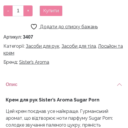
Крем
-
+
Купити
для
рук
Додати до списку бажань
Sister’s
Aroma
Артикул:
3407
Sugar
Категорії:
Засоби для рук
,
Засоби для тіла
,
Лосьйон та
Porn
крем
кількість
Бренд:
Sister’s Aroma
Опис
Крем для рук Sister’s Aroma Sugar Porn
Цей крем поєднав усе найкраще. Гурманський
аромат, що відтворює ноти парфуму Sugar Porn:
солодке звучання паленого цукру, пряність