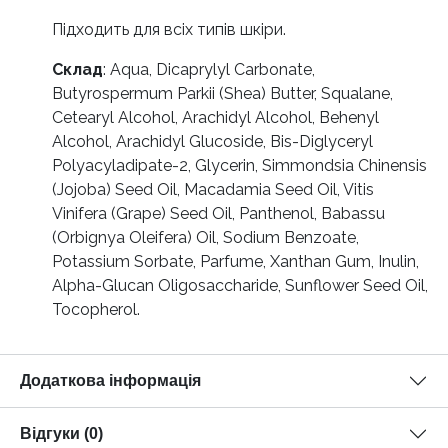
Підходить для всіх типів шкіри.
Склад
:
Aqua, Dicaprylyl Carbonate,
Butyrospermum Parkii (Shea) Butter, Squalane,
Cetearyl Alcohol, Arachidyl Alcohol, Behenyl
Alcohol, Arachidyl Glucoside, Bis-Diglyceryl
Polyacyladipate-2, Glycerin, Simmondsia Chinensis
(Jojoba) Seed Oil, Macadamia Seed Oil, Vitis
Vinifera (Grape) Seed Oil, Panthenol, Babassu
(Orbignya Oleifera) Oil, Sodium Benzoatе,
Potassium Sorbate, Parfume, Xanthan Gum, Inulin,
Alpha-Glucan Oligosaccharide, Sunflower Seed Oil,
Tocopherol.
Додаткова інформація
Відгуки (0)