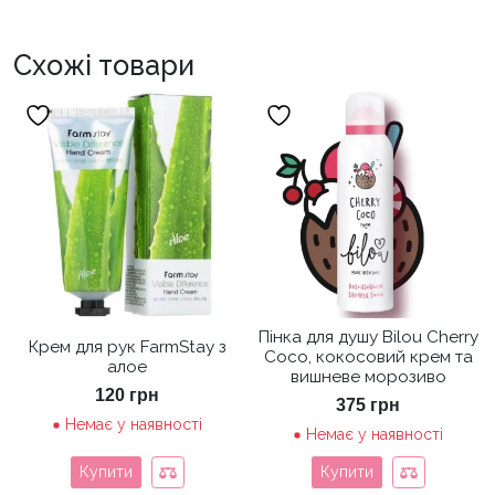
Схожі товари
Пінка для душу Bilou Cherry
Крем для рук FarmStay з
Coco, кокосовий крем та
алое
вишневе морозиво
120
грн
375
грн
Немає у наявності
Немає у наявності
Купити
Купити