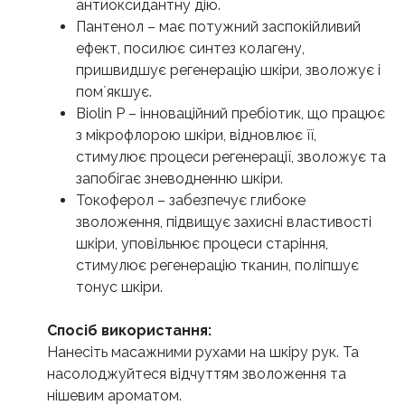
антиоксидантну дію.
Пантенол – має потужний заспокійливий
ефект, посилює синтез колагену,
пришвидшує регенерацію шкіри, зволожує і
помʼякшує.
Biolin P – інноваційний пребіотик, що працює
з мікрофлорою шкіри, відновлює її,
стимулює процеси регенерації, зволожує та
запобігає зневодненню шкіри.
Токоферол – забезпечує глибоке
зволоження, підвищує захисні властивості
шкіри, уповільнює процеси старіння,
стимулює регенерацію тканин, поліпшує
тонус шкіри.
Спосіб використання:
Нанесіть масажними рухами на шкіру рук. Та
насолоджуйтеся відчуттям зволоження та
нішевим ароматом.