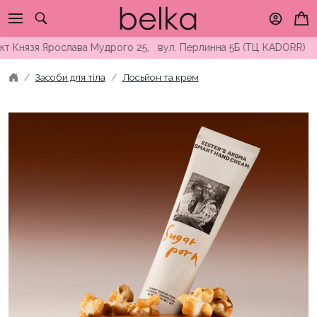
Skip
to
content
язя Ярослава Мудрого 25, вул. Перлинна 5Б (ТЦ KADORR) ∘ Безк
Засоби для тіла
Лосьйон та крем