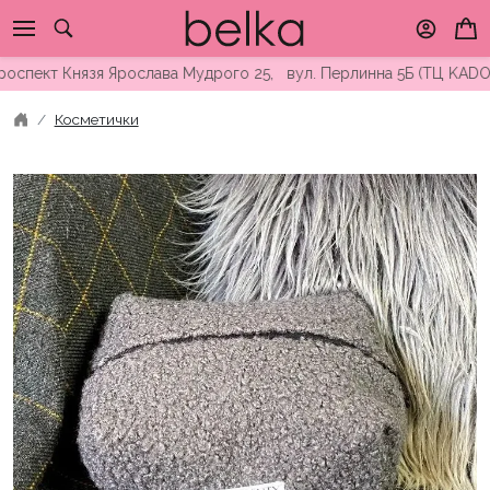
Skip
to
content
ект Князя Ярослава Мудрого 25, вул. Перлинна 5Б (ТЦ KADORR) 
Косметички