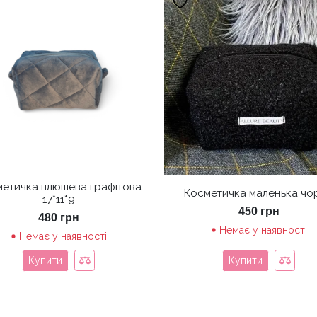
етичка плюшева графітова
Косметичка маленька чо
17*11*9
450
грн
480
грн
Немає у наявності
Немає у наявності
Купити
Купити