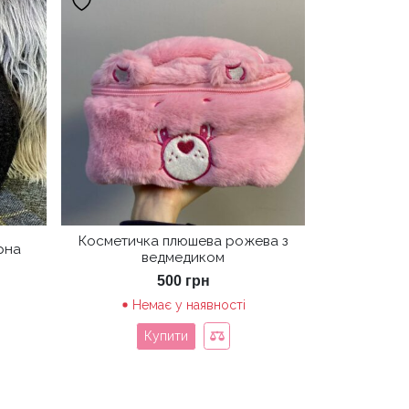
Косметичка плюшева рожева з
рна
ведмедиком
500
грн
Немає у наявності
Купити