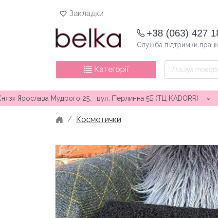
Skip
Закладки
to
content
+38 (063) 427 1
Служба підтримки працю
Пошук
Категорії
товарів
слава Мудрого 25, вул. Перлинна 5Б (ТЦ KADORR) ∘ Безкоштовна
Косметички