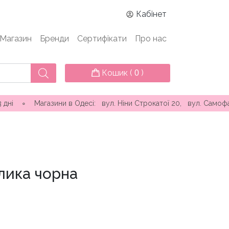
Кабінет
Магазин
Бренди
Сертифікати
Про нас
Кошик (
)
0
газини в Одесі: вул. Ніни Строкатої 20, вул. Самофалова ( Ка
лика чорна