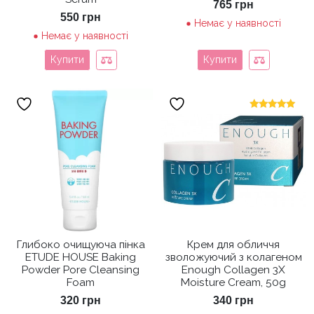
765
грн
550
грн
Немає у наявності
Немає у наявності
Купити
Купити
Оцінено в
5.00
з 5
Глибоко очищуюча пінка
Крем для обличчя
ETUDE HOUSE Baking
зволожуючий з колагеном
Powder Pore Cleansing
Enough Collagen 3X
Foam
Moisture Cream, 50g
320
грн
340
грн