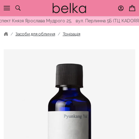
Skip
to
content
кт Князя Ярослава Мудрого 25, вул. Перлинна 5Б (ТЦ KADORR) ∘
Засоби для обличчя
Тонізація