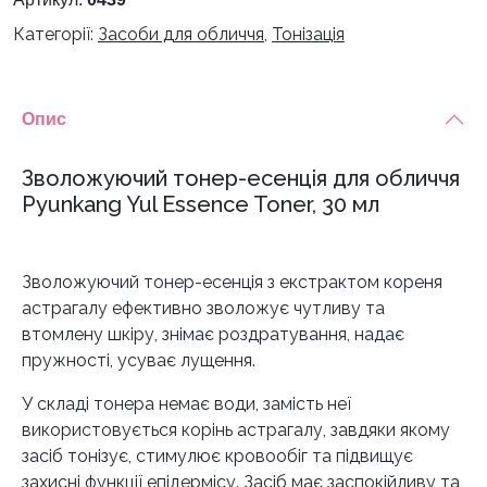
Категорії:
Засоби для обличчя
,
Тонізація
Опис
Зволожуючий тонер-есенція для обличчя
Pyunkang Yul Essence Toner, 30 мл
Зволожуючий тонер-есенція з екстрактом кореня
астрагалу ефективно зволожує чутливу та
втомлену шкіру, знімає роздратування, надає
пружності, усуває лущення.
У складі тонера немає води, замість неї
використовується корінь астрагалу, завдяки якому
засіб тонізує, стимулює кровообіг та підвищує
захисні функції епідермісу. Засіб має заспокійливу та