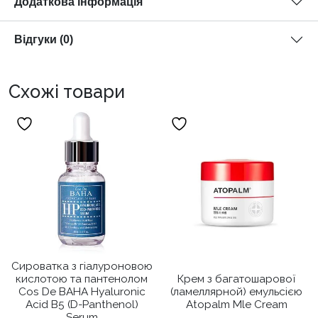
Додаткова інформація
Відгуки (0)
Схожі товари
Сироватка з гіалуроновою
кислотою та пантенолом
Крем з багатошарової
Cos De BAHA Hyaluronic
(ламеллярной) емульсією
Acid B5 (D-Panthenol)
Atopalm Mle Cream
Serum