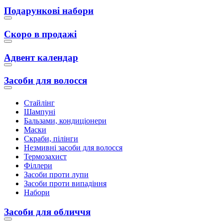
Подарункові набори
Скоро в продажі
Адвент календар
Засоби для волосся
Стайлінг
Шампуні
Бальзами, кондиціонери
Маски
Скраби, пілінги
Незмивні засоби для волосся
Термозахист
Філлери
Засоби проти лупи
Засоби проти випадіння
Набори
Засоби для обличчя