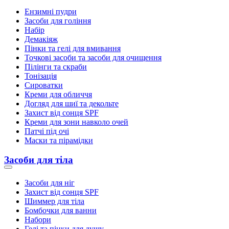
Ензимні пудри
Засоби для гоління
Набір
Демакіяж
Пінки та гелі для вмивання
Точкові засоби та засоби для очищення
Пілінги та скраби
Тонізація
Сироватки
Креми для обличчя
Догляд для шиї та декольте
Захист від сонця SPF
Креми для зони навколо очей
Патчі під очі
Маски та пірамідки
Засоби для тіла
Засоби для ніг
Захист від сонця SPF
Шиммер для тіла
Бомбочки для ванни
Набори
Гелі та пінки для душу