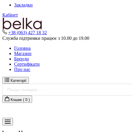
Skip
Закладки
to
Кабінет
content
+38 (063) 427 18 32
Служба підтримки працює з 10.00 до 19.00
Головна
Магазин
Бренди
Сертифікати
Про нас
Категорії
Пошук
товарів
Кошик (
0
)