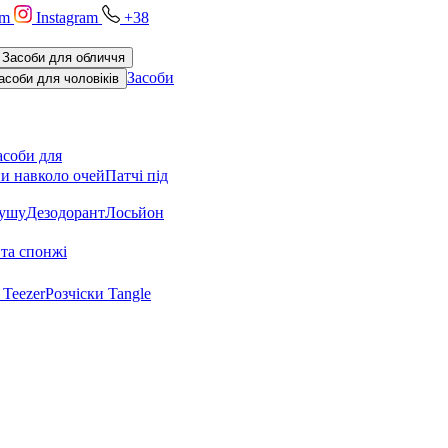
am
Instagram
+38
Засоби для обличчя
Засоби
асоби для чоловіків
асоби для
и навколо очей
Патчі під
душу
Дезодорант
Лосьйон
та спонжі
 Teezer
Розчіски Tangle