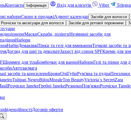
ань
Контакти
Вхід для клієнтів
Viber
Telegr
Інформація
ові набори
Скоро в продажі
Адвент календар
Засоби для волосся
Розчіски та аксесуари для волосся
Засоби для ротової порожнини
З
сесуари
ондиціонери
Маски
Скраби, пілінги
Незмивні засоби для
падіння
Набори
іння
Набір
Демакіяж
Пінки та гелі для вмивання
Точкові засоби та з
ччя
Догляд для шиї та декольте
Захист від сонця SPF
Креми для зон
PF
Шиммер для тіла
Бомбочки для ванни
Набори
Гелі та пінки для 
засоби
Автозасмага
ьні засоби та консилери
Брови
Очі
Губи
Рум'яна та пудра
Пензлики 
janeiro
Tulipan Negro
Bilou
Morale
Top Beauty
Victoria`s Secret
Zara
asil
Розчіски Janeke
Гребні Janeke
Резинки
Пов'язки
Розчіски Tangle
тки
и
онфіденційності
Договір оферти
укати: