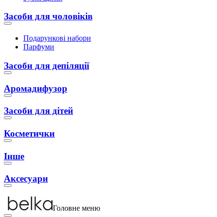
Засоби для чоловіків
Подарункові набори
Парфуми
Засоби для депіляції
Аромадифузор
Засоби для дітей
Косметички
Інше
Аксесуари
Головне меню