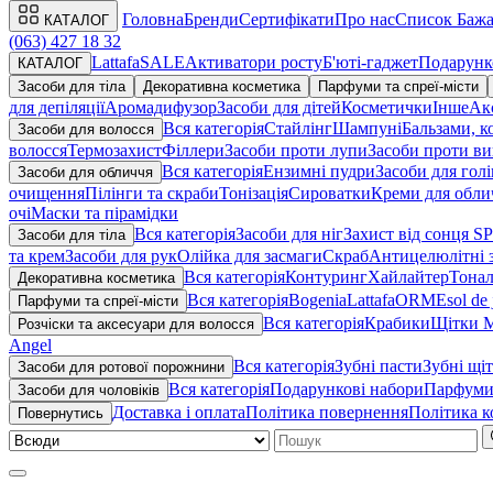
Головна
Бренди
Сертифікати
Про нас
Список Баж
КАТАЛОГ
(063) 427 18 32
Lattafa
SALE
Активатори росту
Б'юті-гаджет
Подарунк
КАТАЛОГ
Засоби для тіла
Декоративна косметика
Парфуми та спреї-місти
для депіляції
Аромадифузор
Засоби для дітей
Косметички
Інше
Ак
Вся категорія
Стайлінг
Шампуні
Бальзами, к
Засоби для волосся
волосся
Термозахист
Філлери
Засоби проти лупи
Засоби проти ви
Вся категорія
Ензимні пудри
Засоби для гол
Засоби для обличчя
очищення
Пілінги та скраби
Тонізація
Сироватки
Креми для обли
очі
Маски та пірамідки
Вся категорія
Засоби для ніг
Захист від сонця S
Засоби для тіла
та крем
Засоби для рук
Олійка для засмаги
Скраб
Антицелюлітні 
Вся категорія
Контуринг
Хайлайтер
Тонал
Декоративна косметика
Вся категорія
Bogenia
Lattafa
ORME
sol de 
Парфуми та спреї-місти
Вся категорія
Крабики
Щітки M
Розчіски та аксесуари для волосся
Angel
Вся категорія
Зубні пасти
Зубні щі
Засоби для ротової порожнини
Вся категорія
Подарункові набори
Парфум
Засоби для чоловіків
Доставка i оплата
Політика повернення
Політика к
Повернутись
Ш