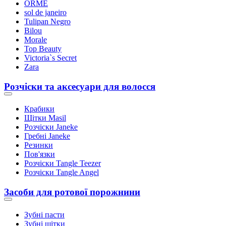
ORME
sol de janeiro
Tulipan Negro
Bilou
Morale
Top Beauty
Victoria`s Secret
Zara
Розчіски та аксесуари для волосся
Крабики
Щітки Masil
Розчіски Janeke
Гребні Janeke
Резинки
Пов'язки
Розчіски Tangle Teezer
Розчіски Tangle Angel
Засоби для ротової порожнини
Зубні пасти
Зубні щітки