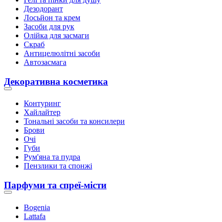
Дезодорант
Лосьйон та крем
Засоби для рук
Олійка для засмаги
Скраб
Антицелюлітні засоби
Автозасмага
Декоративна косметика
Контуринг
Хайлайтер
Тональні засоби та консилери
Брови
Очі
Губи
Рум'яна та пудра
Пензлики та спонжі
Парфуми та спреї-місти
Bogenia
Lattafa