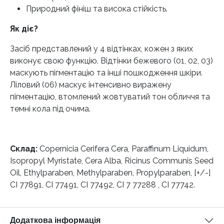
Природний фініш та висока стійкість.
Як діє?
Засіб представлений у 4 відтінках, кожен з яких
виконує свою функцію. Відтінки бежевого (01, 02, 03)
маскують пігментацію та інші пошкодження шкіри.
Ліловий (06) маскує інтенсивно виражену
пігментацію, втомлений жовтуватий тон обличчя та
темні кола під очима.
Склад:
Copernicia Cerifera Cera, Paraffinum Liquidum,
Isopropyl Myristate, Cera Alba, Ricinus Communis Seed
Oil, Ethylparaben, Methylparaben, Propylparaben, [+/-]
CI 77891, CI 77491, CI 77492, CI 7 77288 , CI 77742.
Додаткова інформація