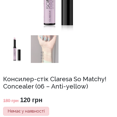
Консилер-стік Claresa So Matchy!
Concealer (06 – Anti-yellow)
Оригінальна
Поточна
120
грн
180
грн
ціна:
ціна:
Немає у наявності