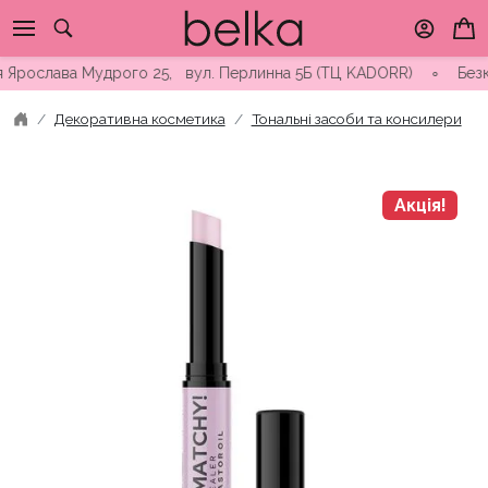
Skip
to
content
рослава Мудрого 25, вул. Перлинна 5Б (ТЦ KADORR) ∘ Безкоштов
Декоративна косметика
Тональні засоби та консилери
Акція!