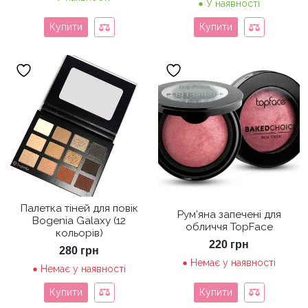
У наявності
Купити
Купити
Палетка тіней для повік
Рум’яна запечені для
Bogenia Galaxy (12
обличчя TopFace
кольорів)
220
грн
280
грн
Немає у наявності
Немає у наявності
Купити
Купити