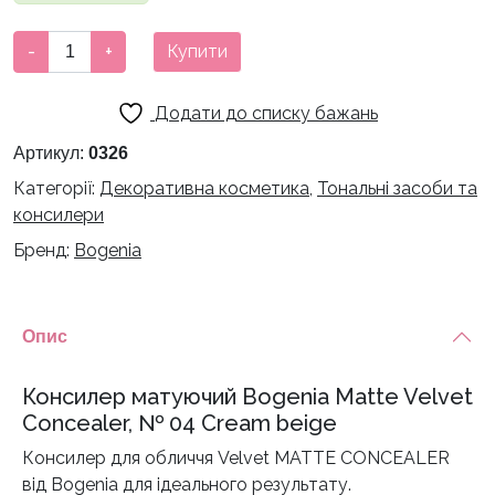
Консилер
-
+
Купити
матуючий
Bogenia
Додати до списку бажань
Matte
Velvet
Артикул:
0326
Concealer
Категорії:
Декоративна косметика
,
Тональні засоби та
-
консилери
04
Бренд:
Bogenia
кількість
Опис
Консилер матуючий Bogenia Matte Velvet
Concealer, № 04 Cream beige
Консилер для обличчя Velvet MATTE CONCEALER
від Bogenia для ідеального результату.