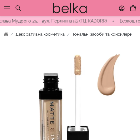
Skip
to
content
ва Мудрого 25, вул. Перлинна 5Б (ТЦ KADORR) ∘ Безкоштовна до
Декоративна косметика
Тональні засоби та консилери