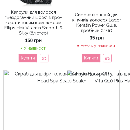
Капсули для волосся
Сироватка-клей для
“Бездоганний шовк” з про-
кінчиків волосся Lador
кератиновим комплексом
Keratin Power Glue,
Ellips Hair Vitamin Smooth &
пробник (1г+1г)
Silky (блістер)
35
грн
150
грн
Немає у наявності
У наявності
Купити
Купити