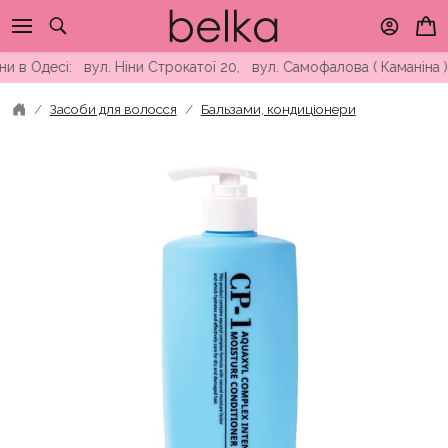
Skip
to
content
есі: вул. Ніни Строкатої 20, вул. Самофалова ( Каманіна ) 16
Засоби для волосся
Бальзами, кондиціонери