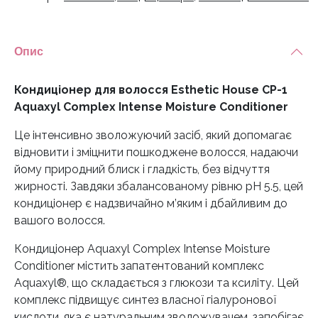
Опис
Кондиціонер для волосся Esthetic House CP-1
Aquaxyl Complex Intense Moisture Conditioner
Це інтенсивно зволожуючий засіб, який допомагає
відновити і зміцнити пошкоджене волосся, надаючи
йому природний блиск і гладкість, без відчуття
жирності. Завдяки збалансованому рівню pH 5.5, цей
кондиціонер є надзвичайно м’яким і дбайливим до
вашого волосся.
Кондиціонер Aquaxyl Complex Intense Moisture
Conditioner містить запатентований комплекс
Aquaxyl®, що складається з глюкози та ксиліту. Цей
комплекс підвищує синтез власної гіалуронової
кислоти, яка є натуральним зволожувачем, запобігає