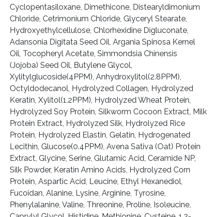
Cyclopentasiloxane, Dimethicone, Distearyldimonium
Chloride, Cetrimonium Chloride, Glyceryl Stearate,
Hydroxyethylcellulose, Chlorhexidine Digluconate,
Adansonia Digitata Seed Oil, Argania Spinosa Kernel
Oil, Tocopheryl Acetate, Simmondsia Chinensis
(Jojoba) Seed Oil, Butylene Glycol,
Xylitylglucoside(4PPM), Anhydroxylitol(2.8PPM),
Octyldodecanol, Hydrolyzed Collagen, Hydrolyzed
Keratin, Xylitol(1.2PPM), Hydrolyzed Wheat Protein,
Hydrolyzed Soy Protein, Silkworm Cocoon Extract, Milk
Protein Extract, Hydrolyzed Silk, Hydrolyzed Rice
Protein, Hydrolyzed Elastin, Gelatin, Hydrogenated
Lecithin, Glucose(0.4PPM), Avena Sativa (Oat) Protein
Extract, Glycine, Serine, Glutamic Acid, Ceramide NP,
Silk Powder, Keratin Amino Acids, Hydrolyzed Corn
Protein, Aspartic Acid, Leucine, Ethyl Hexanediol,
Fucoidan, Alanine, Lysine, Arginine, Tyrosine,
Phenylalanine, Valine, Threonine, Proline, Isoleucine,
Caprylyl Glycol, Histidine, Methionine, Cysteine, 1,2-