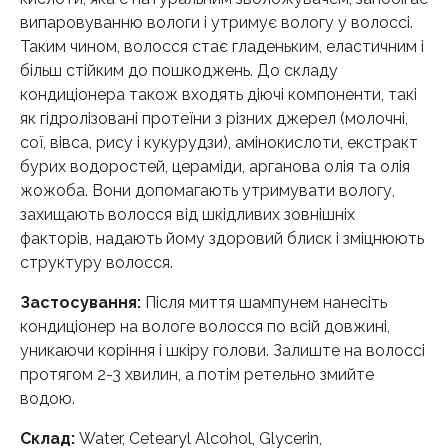
випаровуванню вологи і утримує вологу у волоссі.
Таким чином, волосся стає гладеньким, еластичним і
більш стійким до пошкоджень. До складу
кондиціонера також входять діючі компоненти, такі
як гідролізовані протеїни з різних джерел (молочні,
сої, вівса, рису і кукурудзи), амінокислоти, екстракт
бурих водоростей, цераміди, арганова олія та олія
жожоба. Вони допомагають утримувати вологу,
захищають волосся від шкідливих зовнішніх
факторів, надають йому здоровий блиск і зміцнюють
структуру волосся.
Застосування:
Після миття шампунем нанесіть
кондиціонер на вологе волосся по всій довжині,
уникаючи коріння і шкіру голови. Залиште на волоссі
протягом 2-3 хвилин, а потім ретельно змийте
водою.
Склад:
Water, Cetearyl Alcohol, Glycerin,