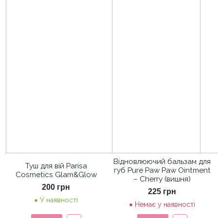
Відновлюючий бальзам для
Туш для вій Parisa
губ Pure Paw Paw Ointment
Cosmetics Glam&Glow
– Cherry (вишня)
200
грн
225
грн
У наявності
Немає у наявності