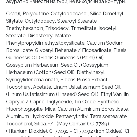
акуратно нанести на губи, не виходячи за контури.
Склад: Polybutene, Octyldodecanol, Silica Dimethyl
Silylate, Octyldodecyl Stearoyl Stearate,
Triethylhexanoin, Triisodecyl Trimellitate, Isocetyl
Stearate, Diisostearyl Malate,
Phenylpropyldimethylsiloxysilicate, Calcium Sodium
Borosilicate, Glyceryl Behenate / Eicosadioate, Elaeis
Guineensis Oil (Elaeis Guineensis (Palm) Oil),
Gossypium Herbaceum Seed Oil (Gossypium
Herbaceum (Cotton) Seed Oil), Diethylhexyl
Syringylidenemalonate, Bidens Pilosa Extract,
Tocopheryl Acetate, Linum Usitatissimum Seed Oil
(Linum Usitatissimum (Linseed) Seed Oil), Ethyl Vanillin,
Caprylic / Capric Triglyceride, Tin Oxide, Synthetic
Fluorphlogopite, Mica, Calcium Aluminum Borosilicate,
Aluminum Hydroxide, Pentaerythrityl Tetraisostearate,
Tocopherol, Silica. +/- (May Contain): Ci 77891
(Titanium Dioxide), Ci 77491 – Ci 77492 (Iron Oxides), Ci