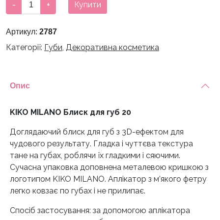
KIKO
-
+
Купити
MILANO
­
Артикул:
2787
Блиск
Категорії:
Губи
,
Декоративна косметика
для
губ
20
кількість
Опис
KIKO MILANO ­Блиск для губ 20
Доглядаючий блиск для губ з 3D-ефектом для
чудового результату. Гладка і чуттєва текстура
тане на губах, роблячи їх гладкими і сяючими.
Сучасна упаковка доповнена металевою кришкою з
логотипом KIKO MILANO. Аплікатор з м’якого фетру
легко ковзає по губах і не прилипає.
Спосіб застосування: за допомогою аплікатора