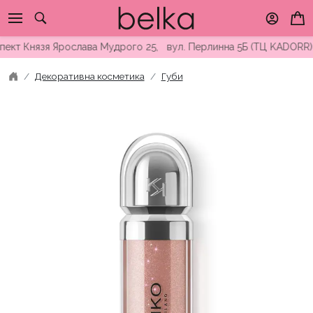
Skip
to
content
т Князя Ярослава Мудрого 25, вул. Перлинна 5Б (ТЦ KADORR) ∘ 
Декоративна косметика
Губи