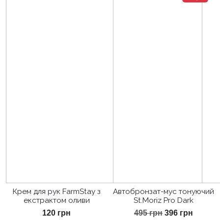
Крем для рук FarmStay з
Автобронзат-мус тонуючий
екстрактом оливи
St.Moriz Pro Dark
Оригінальна
Поточ
120
грн
495
грн
396
грн