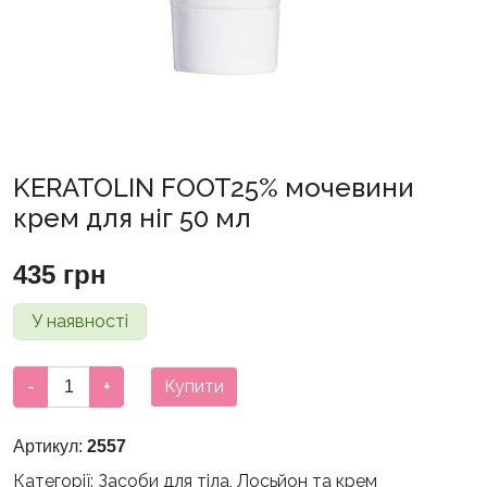
KERATOLIN FOOT25% мочевини
крем для ніг 50 мл
435
грн
У наявності
KERATOLIN
-
+
Купити
FOOT25%
мочевини
Артикул:
2557
крем
Категорії:
Засоби для тіла
,
Лосьйон та крем
для