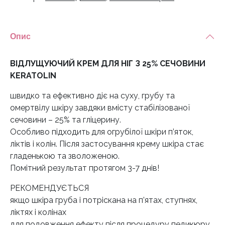
ніг
50
мл
Опис
кількість
ВІДЛУЩУЮЧИЙ КРЕМ ДЛЯ НІГ З 25% СЕЧОВИНИ
KERATOLIN
швидко та ефективно діє на суху, грубу та
омертвілу шкіру завдяки вмісту стабілізованої
сечовини – 25% та гліцерину.
Особливо підходить для огрубілої шкіри п’яток,
ліктів і колін. Після застосування крему шкіра стає
гладенькою та зволоженою.
Помітний результат протягом 3-7 днів!
РЕКОМЕНДУЄТЬСЯ
якщо шкіра груба і потріскана на п’ятах, ступнях,
ліктях і колінах
для подовження ефекту після процедуру педикюру