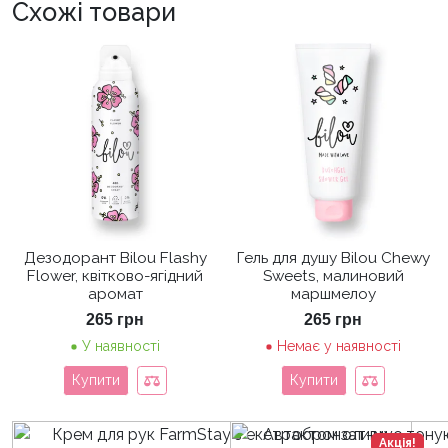
Схожі товари
Дезодорант Bilou Flashy
Гель для душу Bilou Chewy
Flower, квітково-ягідний
Sweets, малиновий
аромат
маршмелоу
265
грн
265
грн
У наявності
Немає у наявності
Купити
Купити
Акція!