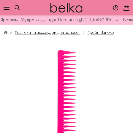
Skip
to
content
рослава Мудрого 25, вул. Перлинна 5Б (ТЦ KADORR) ∘ Безкоштов
Розчіски та аксесуари для волосся
Гребні Janeke