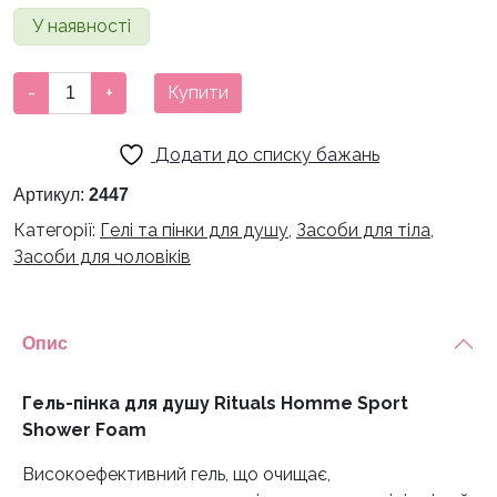
У наявності
Гель-
-
+
Купити
пінка
для
Додати до списку бажань
душу
Rituals
Артикул:
2447
Homme
Категорії:
Гелі та пінки для душу
,
Засоби для тіла
,
Sport
Засоби для чоловіків
Shower
Foam
кількість
Опис
Гель-пінка для душу Rituals Homme Sport
Shower Foam
Високоефективний гель, що очищає,