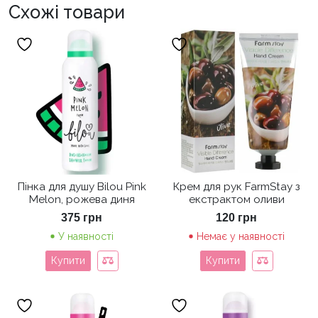
Схожі товари
Пінка для душу Bilou Pink
Крем для рук FarmStay з
Melon, рожева диня
екстрактом оливи
375
грн
120
грн
У наявності
Немає у наявності
Купити
Купити