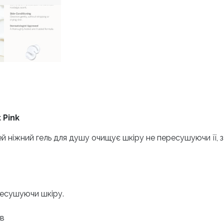
 Pink
Цей ніжний гель для душу очищує шкіру не пересушуючи її,
ресушуючи шкіру.
ів