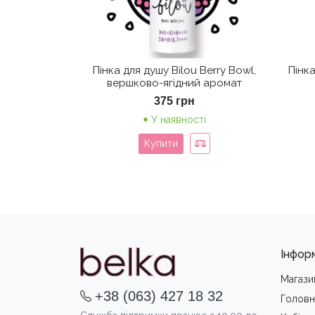
Пінка для душу Bilou Berry Bowl,
Пінка
вершково-ягідний аромат
375
грн
У наявності
Купити
Інфор
Магази
+38 (063) 427 18 32
Головн