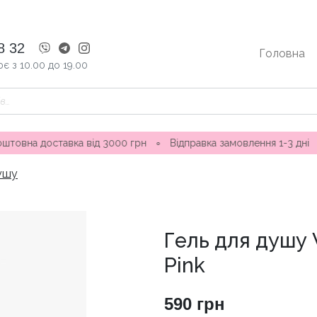
8 32
Головна
є з 10.00 до 19.00
оставка від 3000 грн
∘
Відправка замовлення 1-3 дні ∘ Магаз
душу
Гель для душу Va
Pink
590
грн