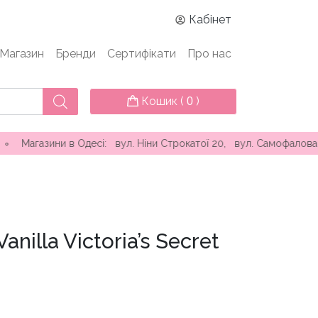
Кабінет
Магазин
Бренди
Сертифікати
Про нас
Кошик (
)
0
ини в Одесі: вул. Ніни Строкатої 20, вул. Самофалова ( Каман
nilla Victoria’s Secret