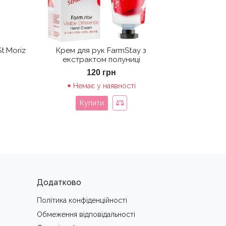
t.Moriz
Крем для рук FarmStay з
екстрактом полуниці
ьна
точна
120
грн
а:
Немає у наявності
6 грн.
Купити
Додатково
Політика конфіденційності
Обмеження вiдповiдальностi