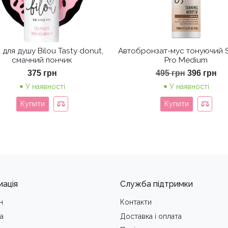
 для душу Bilou Tasty donut,
Автобронзат-мус тонуючий S
смачний пончик
Pro Medium
Оригінал
По
375
грн
495
грн
396
грн
ціна:
цін
У наявності
У наявності
495 грн.
39
Купити
Купити
мація
Служба підтримки
н
Контакти
а
Доставка i оплата