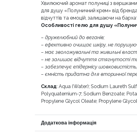
Хвилюючий аромат полуниці з вершками, 
для душу «Полуничний крем» від бренда 
відчуттів та емоцій, залишаючи на барха
Особливості гелю для душу «Полунич
– дружелюбний до веганів;
– ефективно очищає шкіру, не порушуючи
– має зволожувальні та живильні власт
– не залишає відчуття стягнутості т
– забезпечує епідермісу шовковистіст
– ємність придатна для вторинної пер
Склад
:
Aqua (Water); Sodium Laureth Sulf
Polyquaternium-7; Sodium Benzoate; Pota
Propylene Glycol Oleate; Propylene Glycol;
Додаткова інформація