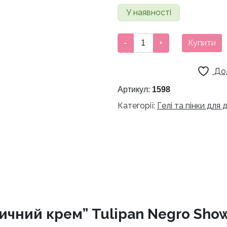
У наявності
Гель
-
+
Купити
для
душу
До
"Полуничний
крем"
Артикул:
1598
Tulipan
Категорії:
Гелі та пінки для
Negro
Shower
Gel
кількість
ичний крем” Tulipan Negro Show