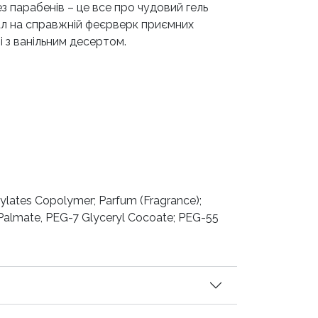
 парабенів – це все про чудовий гель
уал на справжній феєрверк приємних
і з ванільним десертом.
ylates Copolymer; Parfum (Fragrance);
 Palmate, PEG-7 Glyceryl Cocoate; PEG-55