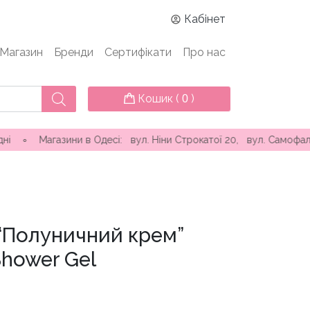
Кабінет
Магазин
Бренди
Сертифікати
Про нас
Кошик (
)
0
азини в Одесі: вул. Ніни Строкатої 20, вул. Самофалова ( Кам
 “Полуничний крем”
Shower Gel