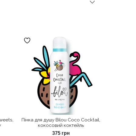
weets,
Пінка для душу Bilou Coco Cocktail,
у
кокосовий коктейль
375
грн