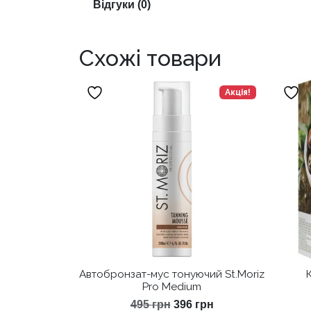
Відгуки (0)
Схожі товари
Акція!
Автобронзат-мус тонуючий St.Moriz
Pro Medium
Оригінальна
Поточна
495
грн
396
грн