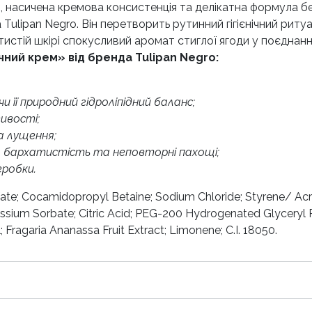
насичена кремова консистенція та делікатна формула без
Tulipan Negro. Він перетворить рутинний гігієнічний рит
тистій шкірі спокусливий аромат стиглої ягоди у поєднанн
ний крем» від бренда Tulipan Negro:
 її природний гідроліпідний баланс;
ивості;
а лущення;
ь, бархатистість та неповторні пахощі;
еробки.
ate; Cocamidopropyl Betaine; Sodium Chloride; Styrene/ Acr
ssium Sorbate; Citric Acid; PEG-200 Hydrogenated Glyceryl
 Fragaria Ananassa Fruit Extract; Limonene; C.I. 18050.