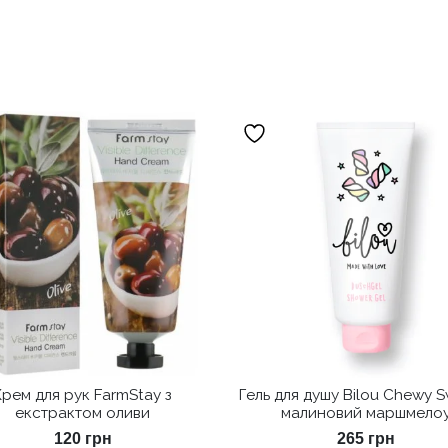
Крем для рук FarmStay з
Гель для душу Bilou Chewy S
екстрактом оливи
малиновий маршмело
120
грн
265
грн