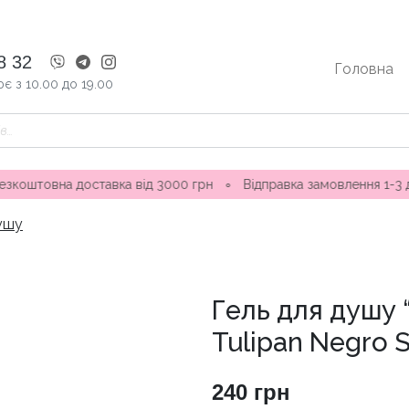
8 32
Головна
є з 10.00 до 19.00
 доставка від 3000 грн
∘
Відправка замовлення 1-3 дні ∘ Маг
душу
Гель для душу
Tulipan Negro 
240
грн