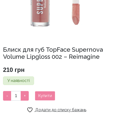
Блиск для губ TopFace Supernova
Volume Lipgloss 002 – Reimagine
210
грн
У наявності
Блиск
-
+
Купити
для
губ
Додати до списку бажань
TopFace