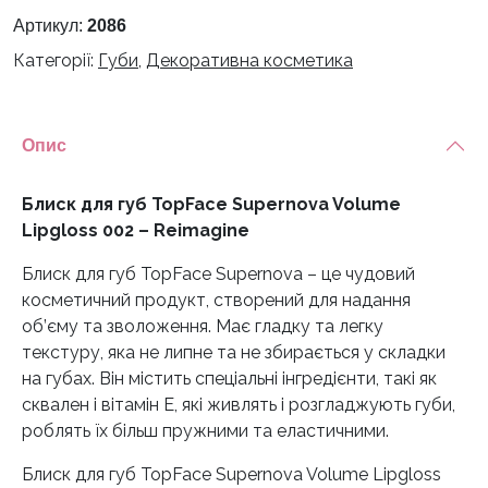
Supernova
Артикул:
2086
Volume
Категорії:
Губи
,
Декоративна косметика
Lipgloss
002
-
Опис
Reimagine
кількість
Блиск для губ TopFace Supernova Volume
Lipgloss 002 – Reimagine
Блиск для губ TopFace Supernova – це чудовий
косметичний продукт, створений для надання
об’єму та зволоження. Має гладку та легку
текстуру, яка не липне та не збирається у складки
на губах. Він містить спеціальні інгредієнти, такі як
сквален і вітамін Е, які живлять і розгладжують губи,
роблять їх більш пружними та еластичними.
Блиск для губ TopFace Supernova Volume Lipgloss