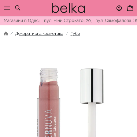
Skip
to
content
азини в Одесі: вул. Ніни Строкатої 20, вул. Самофалова ( Кам
Декоративна косметика
Губи