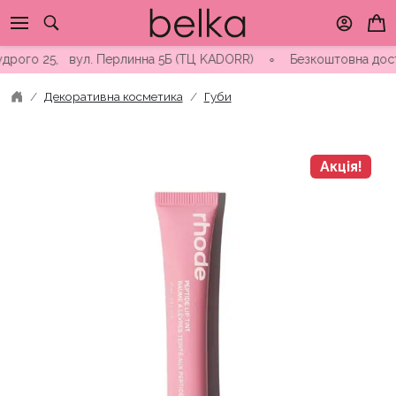
Skip
to
content
го 25, вул. Перлинна 5Б (ТЦ KADORR) ∘ Безкоштовна доставка в
Декоративна косметика
Губи
Акція!