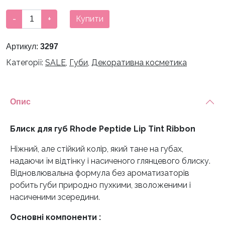
1200 грн.
1080 грн.
Блиск
-
+
Купити
для
губ
Артикул:
3297
Rhode
Категорії:
SALE
,
Губи
,
Декоративна косметика
Peptide
Lip
Tint
Ribbon
Опис
кількість
Блиск для губ Rhode Peptide Lip Tint Ribbon
Ніжний, але стійкий колір, який тане на губах,
надаючи їм відтінку і насиченого глянцевого блиску.
Відновлювальна формула без ароматизаторів
робить губи природно пухкими, зволоженими і
насиченими зсередини.
Основні компоненти :