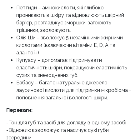
Пептиди – амінокислоти, які глибоко
проникають в шкіру та відновлюють шкірний
бар’єр, розгладжує зморшки, загоюють
тріщинки, зволожують.
Олія Ши – зволожує 5 незамінними жирними
кислотами (включаючи вітаміни Е, D, А та
алантоїн)
Купуасу – допомагає підтримувати
еластичність шкіри, покращуючи еластичність
сухих та зневоднених губ.
Бабасу – багате натуральне джерело
лауринової кислоти для підтримки мікробіома +
поповнення загальної вологості шкіри.
Переваги:
-Тон для губ та засіб для догляду в одному засобі
-Відновлює,зволожує та насичує сухі губи
зсередини