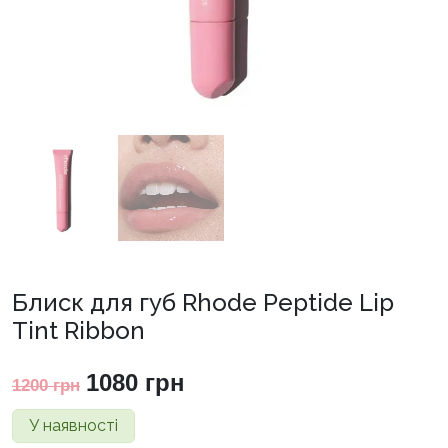
Блиск для губ Rhode Peptide Lip
Tint Ribbon
Оригінальна
Поточна
1080
грн
1200
грн
ціна:
ціна:
У наявності