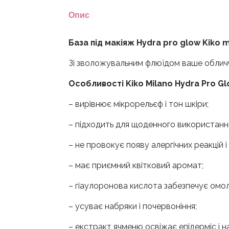
Опис
База під макіяж Hydra pro glow Kiko 
Зі зволожувальним флюїдом ваше обличч
Особливості Kiko Milano Hydra Pro Gl
– вирівнює мікрорельєф і тон шкіри;
– підходить для щоденного використанн
– не провокує появу алергічних реакцій і
– має приємний квітковий аромат;
– гіаулоронова кислота забезпечує омо
– усуває набряки і почервоніння;
– екстракт ячменю освіжає епідерміс і н