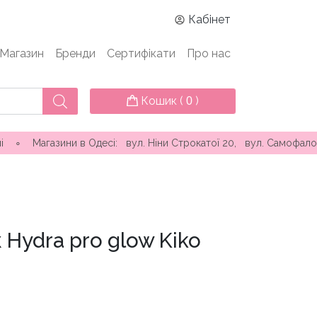
Кабінет
Магазин
Бренди
Сертифікати
Про нас
Кошик (
)
0
азини в Одесі: вул. Ніни Строкатої 20, вул. Самофалова ( Кам
 Hydra pro glow Kiko