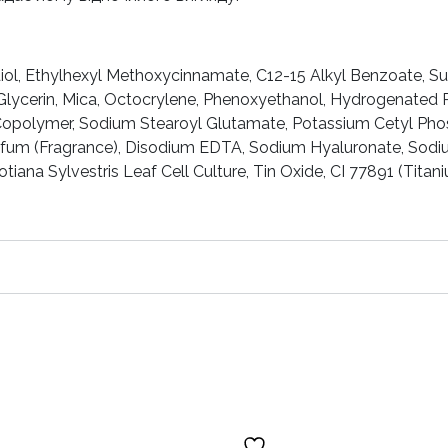
ol, Ethylhexyl Methoxycinnamate, C12-15 Alkyl Benzoate, Su
ycerin, Mica, Octocrylene, Phenoxyethanol, Hydrogenated Po
polymer, Sodium Stearoyl Glutamate, Potassium Cetyl Pho
arfum (Fragrance), Disodium EDTA, Sodium Hyaluronate, Sodi
otiana Sylvestris Leaf Cell Culture, Tin Oxide, CI 77891 (Titan