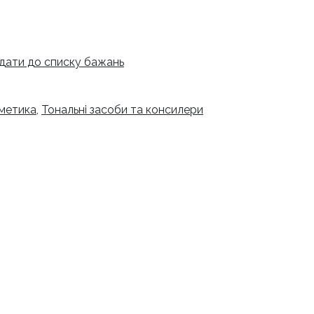
дати до списку бажань
метика
,
Тональні засоби та консилери