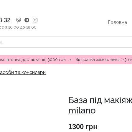
8 32
Головна
є з 10.00 до 19.00
 доставка від 3000 грн
∘
Відправка замовлення 1-3 дні ∘ Маг
засоби та консилери
База під макіяж
milano
1300
грн