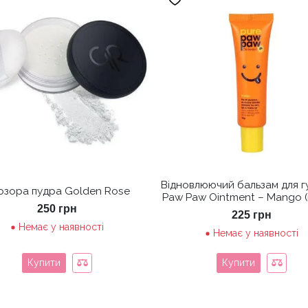
Відновлюючий бальзам для г
озора пудра Golden Rose
Paw Paw Ointment – Mango (
250
грн
225
грн
Немає у наявності
Немає у наявності
Купити
Купити