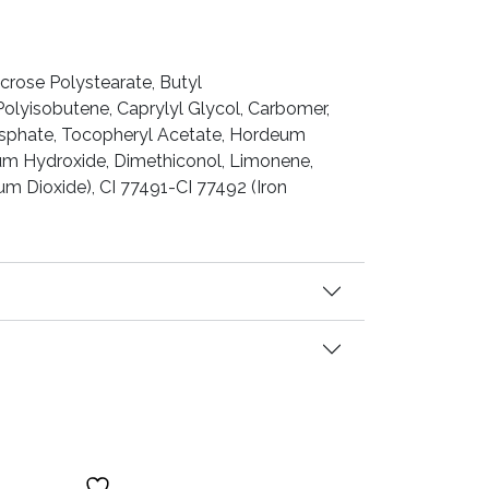
crose Polystearate, Butyl
lyisobutene, Caprylyl Glycol, Carbomer,
sphate, Tocopheryl Acetate, Hordeum
um Hydroxide, Dimethiconol, Limonene,
ium Dioxide), CI 77491-CI 77492 (Iron