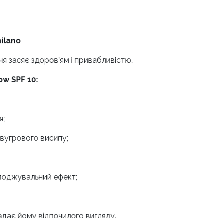
milano
я засяє здоров’ям і привабливістю.
ow SPF 10:
я;
 вугрового висипу;
лоджувальний ефект;
адає йому відпочилого вигляду.