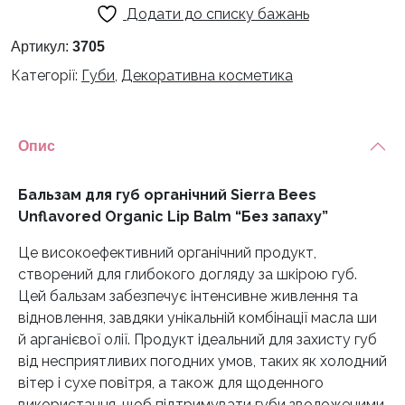
Додати до списку бажань
органічний
Sierra
Артикул:
3705
Bees
Категорії:
Губи
,
Декоративна косметика
Unflavored
Organic
Lip
Опис
Balm
"Без
запаху"
Бальзам для губ органічний Sierra Bees
кількість
Unflavored Organic Lip Balm “Без запаху”
Це високоефективний органічний продукт,
створений для глибокого догляду за шкірою губ.
Цей бальзам забезпечує інтенсивне живлення та
відновлення, завдяки унікальній комбінації масла ши
й арганієвої олії. Продукт ідеальний для захисту губ
від несприятливих погодних умов, таких як холодний
вітер і сухе повітря, а також для щоденного
використання, щоб підтримувати губи зволоженими,