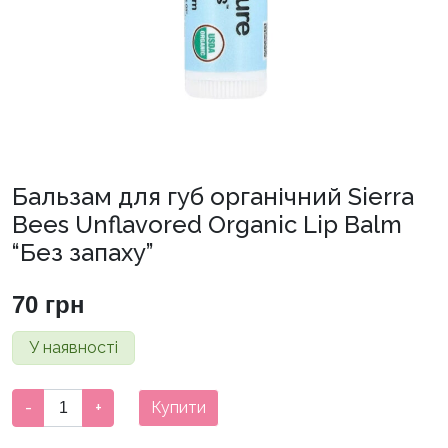
Бальзам для губ органічний Sierra
Bees Unflavored Organic Lip Balm
“Без запаху”
70
грн
У наявності
Бальзам
-
+
Купити
для
губ