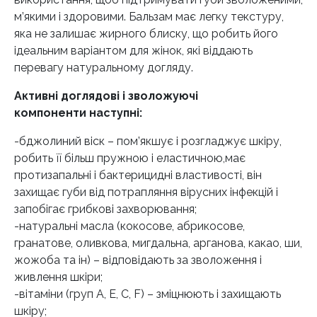
м’якими і здоровими. Бальзам має легку текстуру,
яка не залишає жирного блиску, що робить його
ідеальним варіантом для жінок, які віддають
перевагу натуральному догляду.
Активні доглядові і зволожуючі
компоненти наступні:
-бджолиний віск – пом’якшує і розгладжує шкіру,
робить її більш пружною і еластичною,має
протизапальні і бактерицидні властивості, він
захищає губи від потрапляння вірусних інфекцій і
запобігає грибкові захворювання;
-натуральні масла (кокосове, абрикосове,
гранатове, оливкова, мигдальна, арганова, какао, ши,
жожоба та ін) – відповідають за зволоження і
живлення шкіри;
-вітаміни (груп A, E, C, F) – зміцнюють і захищають
шкіру;