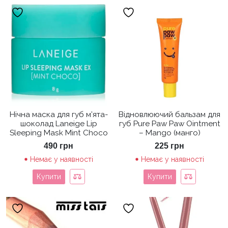
Нічна маска для губ м’ята-
Відновлюючий бальзам для
шоколад Laneige Lip
губ Pure Paw Paw Ointment
Sleeping Mask Mint Choco
– Mango (манго)
490
грн
225
грн
Немає у наявності
Немає у наявності
Купити
Купити