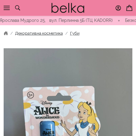
Skip
to
content
слава Мудрого 25, вул. Перлинна 5Б (ТЦ KADORR) ∘ Безкоштовна
Декоративна косметика
Губи