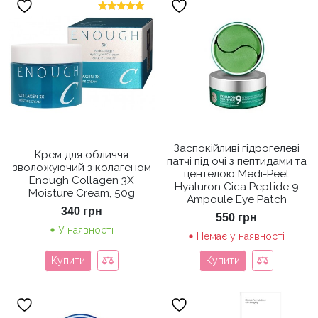
Оцінено в
5.00
з 5
Заспокійливі гідрогелеві
Крем для обличчя
патчі під очі з пептидами та
зволожуючий з колагеном
центелою Medi-Peel
Enough Collagen 3X
Hyaluron Cica Peptide 9
Moisture Cream, 50g
Ampoule Eye Patch
340
грн
550
грн
У наявності
Немає у наявності
Купити
Купити