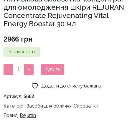
для омолодження шкіри REJURAN
Concentrate Rejuvenating Vital
Energy Booster 30 мл
2966
грн
У наявності
Антивікова
-
+
Купити
сироватка-
концентрат
Додати до списку бажань
для
омолодження
Артикул:
5662
шкіри
Категорії:
Засоби для обличчя
,
Сироватки
REJURAN
Бренд:
Rejuran
Concentrate
Rejuvenating
Vital