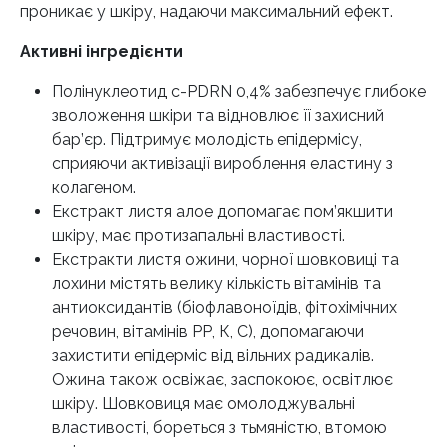
проникає у шкіру, надаючи максимальний ефект.
Активні інгредієнти
Полінуклеотид c-PDRN 0,4% забезпечує глибоке
зволоження шкіри та відновлює її захисний
бар’єр. Підтримує молодість епідермісу,
сприяючи активізації вироблення еластину з
колагеном.
Екстракт листя алое допомагає пом’якшити
шкіру, має протизапальні властивості.
Екстракти листя ожини, чорної шовковиці та
лохини містять велику кількість вітамінів та
антиоксидантів (біофлавоноїдів, фітохімічних
речовин, вітамінів РР, К, С), допомагаючи
захистити епідерміс від вільних радикалів.
Ожина також освіжає, заспокоює, освітлює
шкіру. Шовковиця має омолоджувальні
властивості, бореться з тьмяністю, втомою