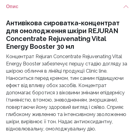
Energy
Опис
Booster
30
Антивікова сироватка-концентрат
мл
для омолодження шкіри REJURAN
кількість
Concentrate Rejuvenating Vital
Energy Booster 30 мл
Концентрат Rejuran Concentrate Rejuvenating Vital
Energy Booster забезпечує першу стадію догляду за
шкірою обличчя в лінійці продукції Clinic line.
Наноситься перед кремом, тим самим підвищуючи
ефект від впливу обох засобів. Концентрат
допомагає боротися з віковими змінами епідермісу
(тьмяністю, втомою, зневодненням, зморшками),
повертаючи йому здоровий вигляд і сяйво. Сприяє
глибокому живленню та інтенсивному зволоженню
шкіри, вирівнює її тон. Надає антиоксидантну,
відновлювальну, омолоджувальну дію.