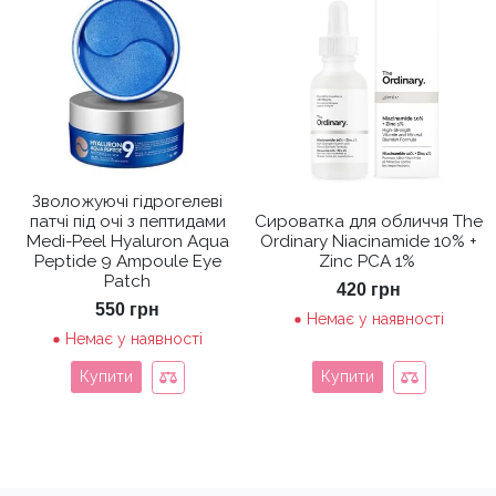
Зволожуючі гідрогелеві
патчі під очі з пептидами
Сироватка для обличчя The
Medi-Peel Hyaluron Aqua
Ordinary Niacinamide 10% +
Peptide 9 Ampoule Eye
Zinc PCA 1%
Patch
420
грн
550
грн
Немає у наявності
Немає у наявності
Купити
Купити