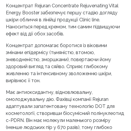
Концентрат Rejuran Concentrate Rejuvenating Vital
Energy Booster забезпечує першу стадію догляду
шкіри обличчя в лінійці продукції Clinic line.
Наноситься перед кремом, тим самим підвищуючи
ефект від дії обох засобів.
Концентрат допомагає боротися із віковими
змінами епідермісу (тьмяністю, втомою,
зневодненістю, зморшками), повертаючи йому
здоровий вигляд та сяйво. Сприяє глибокому
живленню та інтенсивному зволоженню шкіри,
вирівнює її тон.
Має антиоксидантну, відновлювальну,
омолоджувальну дію. Фахівці компанії Rejuran
адаптували запатентовану технологію DOT для
косметології, створивши біосумісний полінуклеотид
c-PDRN. Він має молекули маленького розміру
(менше людських пір у 670 разів), тому глибоко