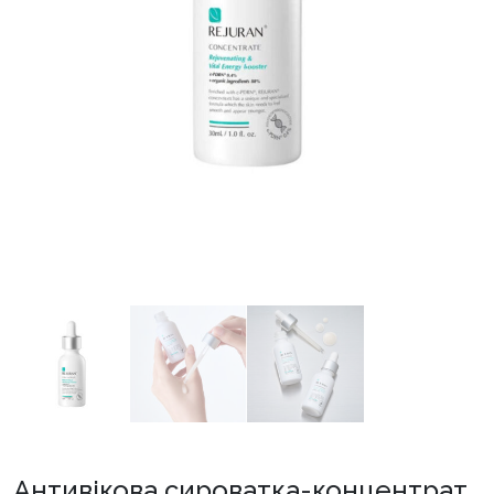
Антивікова сироватка-концентрат