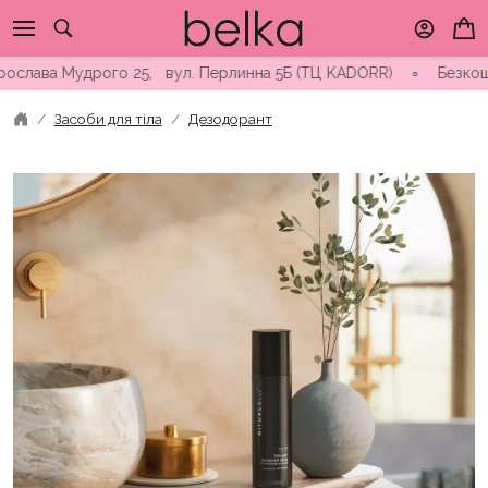
Skip
to
content
ава Мудрого 25, вул. Перлинна 5Б (ТЦ KADORR) ∘ Безкоштовна до
Засоби для тіла
Дезодорант