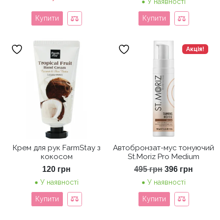
У наявності
Купити
Купити
Акція!
Крем для рук FarmStay з
Автобронзат-мус тонуючий
кокосом
St.Moriz Pro Medium
Оригінальна
Поточ
120
грн
495
грн
396
грн
ціна:
ціна:
У наявності
У наявності
495 грн.
396 гр
Купити
Купити