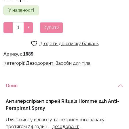
У наявності
Антиперспірант
-
+
Купити
спрей
Rituals
Додати до списку бажань
Homme
24h
Артикул:
1689
Anti-
Категорії:
Дезодорант
,
Засоби для тіла
Perspirant
Spray
кількість
Опис
Антиперспірант спрей Rituals Homme 24h Anti-
Perspirant Spray
Для захисту від поту та неприємного запаху
протягом 24 годин –
дезодорант
–