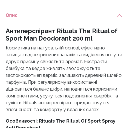
Опис
Антиперспірант Rituals The Ritual of
Sport Man Deodorant 200 ml
Косметика на натуральній основі, ефективно
захищає від неприємних запахів та виділення поту та
дарує приємну свіжість та аромат. Екстракти
бамбука та кедра живлять, зволожують та
заспокоюють епідерміс, залишають деревний шлейф
парфумів. При регулярному використанні
відновиться баланс шкіри, наповниться корисними
компонентами, усунуться подразнення, свербіж та
сухість. Rituals антипреспірант прида
є
почуття
впевненості та комфорту у власних силах.
Особливості: Rituals The Ritual Of Sport Spray
Anti Perspirant