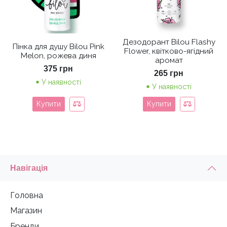
Дезодорант Bilou Flashy
Пінка для душу Bilou Pink
Flower, квітково-ягідний
Melon, рожева диня
аромат
375
грн
265
грн
У наявності
У наявності
Купити
Купити
Навігація
Головна
Магазин
Бренди