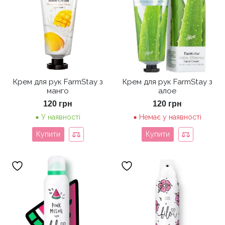
Крем для рук FarmStay з
Крем для рук FarmStay з
манго
алое
120
грн
120
грн
У наявності
Немає у наявності
Купити
Купити