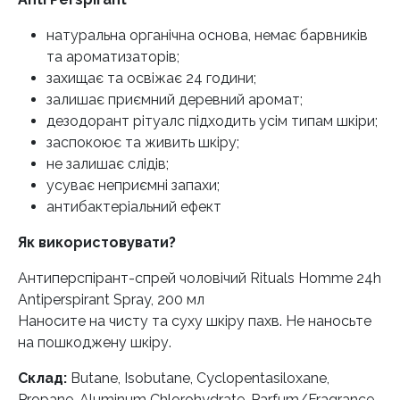
натуральна органічна основа, немає барвників
та ароматизаторів;
захищає та освіжає 24 години;
залишає приємний деревний аромат;
дезодорант рітуалс підходить усім типам шкіри;
заспокоює та живить шкіру;
не залишає слідів;
усуває неприємні запахи;
антибактеріальний ефект
Як використовувати?
Антиперспірант-спрей чоловічий Rituals Homme 24h
Antiperspirant Spray, 200 мл
Наносите на чисту та суху шкіру пахв. Не наносьте
на пошкоджену шкіру.
Склад:
Butane, Isobutane, Cyclopentasiloxane,
Propane, Aluminum Chlorohydrate, Parfum/Fragrance,