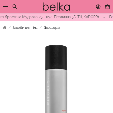
Skip
to
content
я Ярослава Мудрого 25, вул. Перлинна 5Б (ТЦ KADORR) ∘ Безкош
Засоби для тіла
Дезодорант