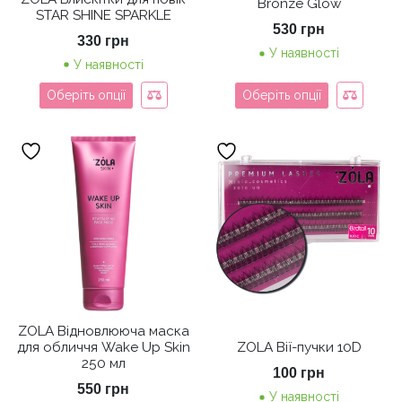
Bronze Glow
STAR SHINE SPARKLE
530
грн
330
грн
У наявності
У наявності
Оберіть опції
Оберіть опції
ZOLA Відновлююча маска
для обличчя Wake Up Skin
ZOLA Вії-пучки 10D
250 мл
100
грн
550
грн
У наявності