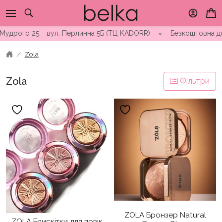
Skip
to
content
го 25, вул. Перлинна 5Б (ТЦ KADORR) ∘ Безкоштовна доставка в
Zola
Zola
Фільтри
ZOLA Бронзер Natural
ZOLA Блискітки для повік