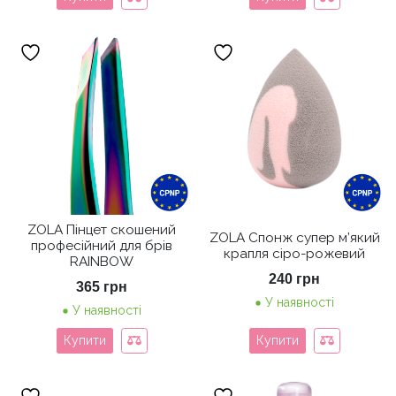
ZOLA Пінцет скошений
ZOLA Спонж супер м’який
професійний для брів
крапля сіро-рожевий
RAINBOW
240
грн
365
грн
У наявності
У наявності
Купити
Купити