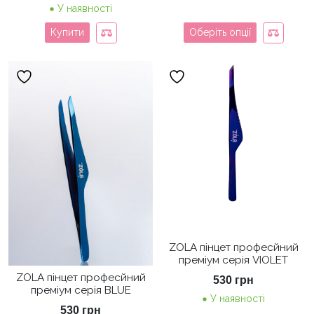
У наявності
Купити
Оберіть опції
ZOLA пінцет професйний
преміум серія VIOLET
ZOLA пінцет професйний
530
грн
преміум серія BLUE
У наявності
530
грн