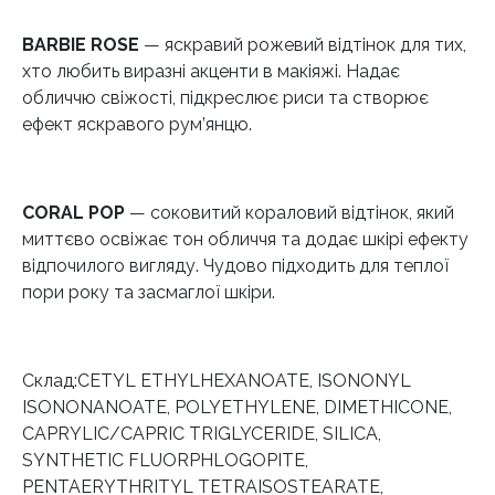
BARBIE ROSE
— яскравий рожевий відтінок для тих,
хто любить виразні акценти в макіяжі. Надає
обличчю свіжості, підкреслює риси та створює
ефект яскравого рум’янцю.
CORAL POP
— соковитий кораловий відтінок, який
миттєво освіжає тон обличчя та додає шкірі ефекту
відпочилого вигляду. Чудово підходить для теплої
пори року та засмаглої шкіри.
Склад:CETYL ETHYLHEXANOATE, ISONONYL
ISONONANOATE, POLYETHYLENE, DIMETHICONE,
CAPRYLIC/CAPRIC TRIGLYCERIDE, SILICA,
SYNTHETIC FLUORPHLOGOPITE,
PENTAERYTHRITYL TETRAISOSTEARATE,