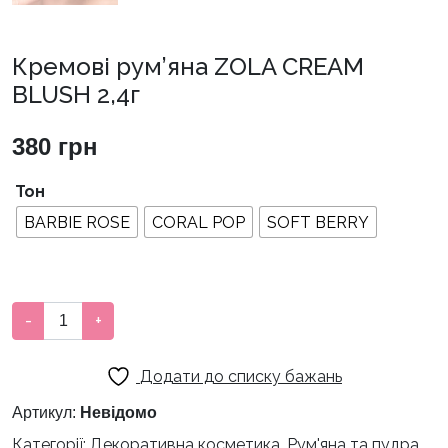
Кремові рум’яна ZOLA CREAM
BLUSH 2,4г
380
грн
Тон
BARBIE ROSE
CORAL POP
SOFT BERRY
Кремові
-
+
Додати в кошик
рум'яна
ZOLA
Додати до списку бажань
CREAM
BLUSH
Артикул:
Невідомо
2,4г
Категорії:
Декоративна косметика
,
Рум'яна та пудра