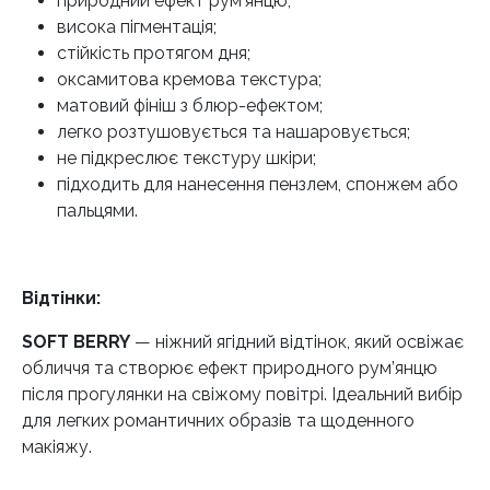
природний ефект рум’янцю;
висока пігментація;
стійкість протягом дня;
оксамитова кремова текстура;
матовий фініш з блюр-ефектом;
легко розтушовується та нашаровується;
не підкреслює текстуру шкіри;
підходить для нанесення пензлем, спонжем або
пальцями.
Відтінки:
SOFT BERRY
— ніжний ягідний відтінок, який освіжає
обличчя та створює ефект природного рум’янцю
після прогулянки на свіжому повітрі. Ідеальний вибір
для легких романтичних образів та щоденного
макіяжу.