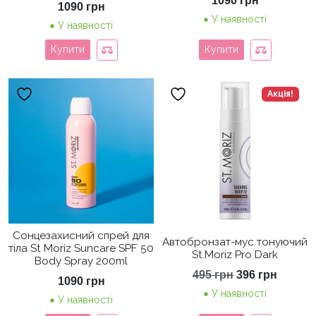
1090
грн
1090
грн
У наявності
У наявності
Купити
Купити
Акція!
Сонцезахисний спрей для
Автобронзат-мус тонуючий
тіла St Moriz Suncare SPF 50
St.Moriz Pro Dark
Body Spray 200ml
Оригінальна
Поточ
495
грн
396
грн
1090
грн
ціна:
ціна:
У наявності
495 грн.
396 гр
У наявності