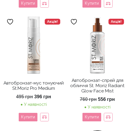
Купити
Купити
Акція!
Акція!
Автобронзат-спрей для
Автобронзат-мус тонуючий
обличчя St. Moriz Radiant
St.Moriz Pro Medium
Glow Face Mist
Оригінальна
Поточна
495
грн
396
грн
Оригінальна
Поточ
760
грн
556
грн
ціна:
ціна:
ціна:
ціна:
У наявності
495 грн.
396 грн.
У наявності
760 грн.
556 грн
Купити
Купити