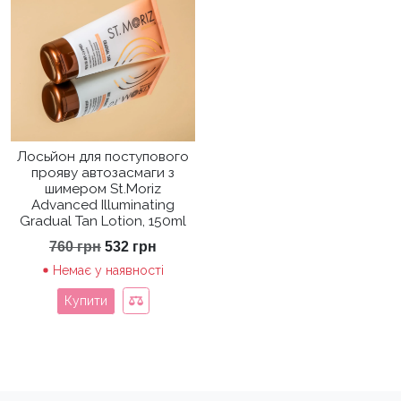
Лосьйон для поступового
прояву автозасмаги з
шимером St.Moriz
Advanced Illuminating
Gradual Tan Lotion, 150ml
Оригінальна
Поточна
760
грн
532
грн
ціна:
ціна:
Немає у наявності
760 грн.
532 грн.
Купити