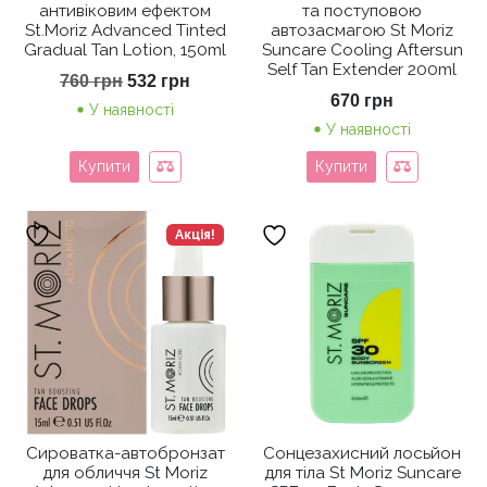
антивіковим ефектом
та поступовою
St.Moriz Advanced Tinted
автозасмагою St Moriz
Gradual Tan Lotion, 150ml
Suncare Cooling Aftersun
Self Tan Extender 200ml
Оригінальна
Поточна
760
грн
532
грн
ціна:
ціна:
670
грн
У наявності
760 грн.
532 грн.
У наявності
Купити
Купити
Акція!
Сироватка-автобронзат
Сонцезахисний лосьйон
для обличчя St Moriz
для тіла St Moriz Suncare