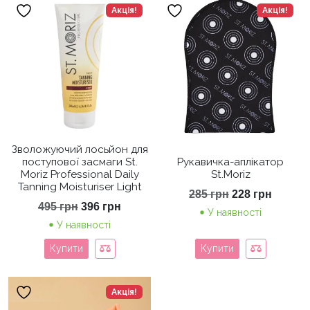
Акція!
Акція!
Зволожуючий лосьйон для
поступової засмаги St.
Рукавичка-аплікатор
Moriz Professional Daily
St.Moriz
Tanning Moisturiser Light
Оригінальна
Поточ
285
грн
228
грн
ціна:
ціна:
Оригінальна
Поточна
495
грн
396
грн
У наявності
285 грн.
228 грн
ціна:
ціна:
У наявності
495 грн.
396 грн.
Купити
Купити
Акція!