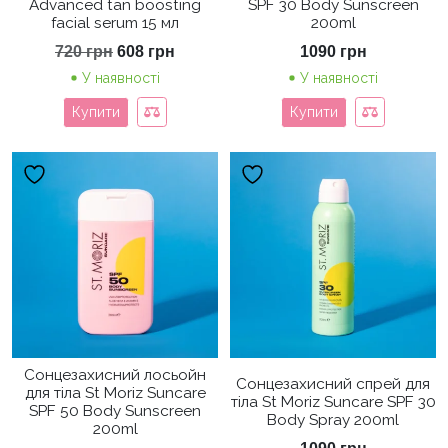
Advanced tan boosting
SPF 30 Body Sunscreen
facial serum 15 мл
200ml
Оригінальна
Поточна
720
грн
608
грн
1090
грн
ціна:
ціна:
У наявності
У наявності
720 грн.
608 грн.
Купити
Купити
Сонцезахисний лосьойн
Сонцезахисний спрей для
для тіла St Moriz Suncare
тіла St Moriz Suncare SPF 30
SPF 50 Body Sunscreen
Body Spray 200ml
200ml