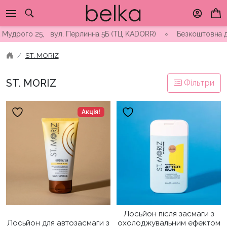
Skip
to
content
рого 25, вул. Перлинна 5Б (ТЦ KADORR) ∘ Безкоштовна доставка 
ST. MORIZ
ST. MORIZ
Фільтри
Акція!
Лосьйон після засмаги з
Лосьйон для автозасмаги з
охолоджувальним ефектом