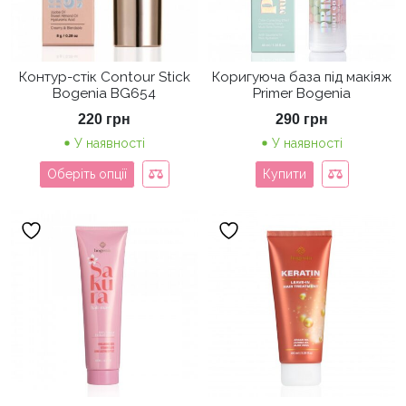
Контур-стік Contour Stick
Коригуюча база під макіяж
Bogenia BG654
Primer Bogenia
220
грн
290
грн
У наявності
У наявності
Оберіть опції
Купити