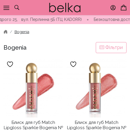
Skip
to
content
25, вул. Перлинна 5Б (ТЦ KADORR) ∘ Безкоштовна доставка від 
Bogenia
Bogenia
Фільтри
Блиск для губ Match
Блиск для губ Match
Lipgloss Sparkle Bogenia №
Lipgloss Sparkle Bogenia №