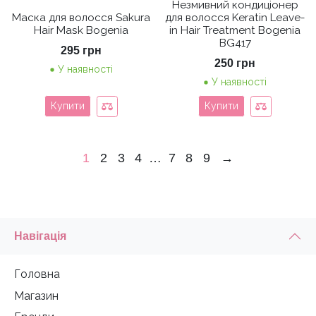
Незмивний кондиціонер
Маска для волосся Sakura
для волосся Keratin Leave-
Hair Mask Bogenia
in Hair Treatment Bogenia
BG417
295
грн
250
грн
У наявності
У наявності
Купити
Купити
1
2
3
4
…
7
8
9
→
Навігація
Головна
Магазин