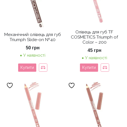
Олівець для губ TF
Механічний олівець для губ
COSMETICS Triumph of
Triumph Slide-on №40
Color – 200
50
грн
45
грн
У наявності
У наявності
Купити
Купити