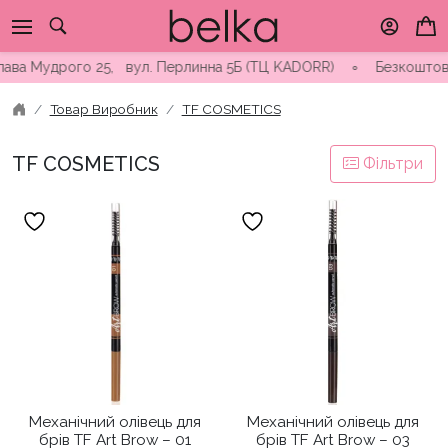
Skip
to
content
а Мудрого 25, вул. Перлинна 5Б (ТЦ KADORR) ∘ Безкоштовна дос
Товар Виробник
TF COSMETICS
TF COSMETICS
Фільтри
Механічний олівець для
Механічний олівець для
брів TF Art Brow – 01
брів TF Art Brow – 03