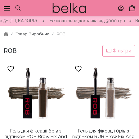
Skip
to
content
 5Б (ТЦ KADORR) ∘ Безкоштовна доставка від 3000 грн
∘
Відп
Товар Виробник
ROB
ROB
Фільтри
Гель для фіксації брів з
Гель для фіксації брів з
відтінком ROB Brow Fix And
відтінком ROB Brow Fix And