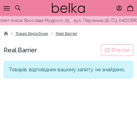
Skip
to
content
оспект Князя Ярослава Мудрого 25, вул. Перлинна 5Б (ТЦ KADOR
Товар Виробник
Real Barrier
Real Barrier
Фільтри
Товарів, відповідних вашому запиту, не знайдено.