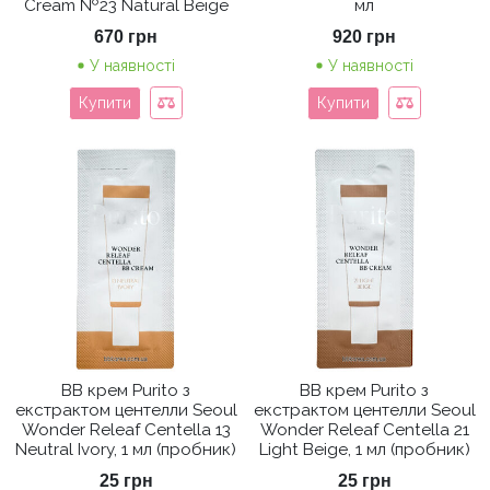
Cream №23 Natural Beige
мл
670
грн
920
грн
У наявності
У наявності
Купити
Купити
ВВ крем Purito з
ВВ крем Purito з
екстрактом центелли Seoul
екстрактом центелли Seoul
Wonder Releaf Centella 13
Wonder Releaf Centella 21
Neutral Ivory, 1 мл (пробник)
Light Beige, 1 мл (пробник)
25
грн
25
грн