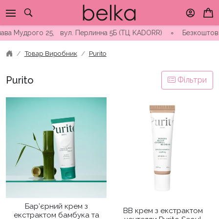
Skip
to
content
 Мудрого 25, вул. Перлинна 5Б (ТЦ KADORR) ∘ Безкоштовна дост
Товар Виробник
Purito
Purito
Фільтри
Бар’єрний крем з
ВВ крем з екстрактом
екстрактом бамбука та