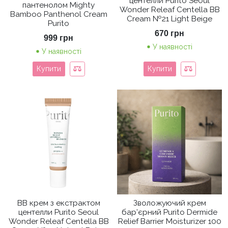
центелли Purito Seoul
пантенолом Mighty
Wonder Releaf Centella BB
Bamboo Panthenol Cream
Cream №21 Light Beige
Purito
670
грн
999
грн
У наявності
У наявності
Купити
Купити
ВВ крем з екстрактом
Зволожуючий крем
центелли Purito Seoul
бар’єрний Purito Dermide
Wonder Releaf Centella BB
Relief Barrier Moisturizer 100