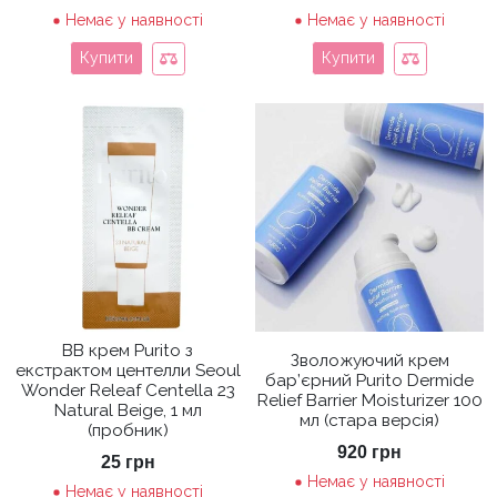
Немає у наявності
Немає у наявності
Купити
Купити
ВВ крем Purito з
Зволожуючий крем
екстрактом центелли Seoul
бар’єрний Purito Dermide
Wonder Releaf Centella 23
Relief Barrier Moisturizer 100
Natural Beige, 1 мл
мл (стара версія)
(пробник)
920
грн
25
грн
Немає у наявності
Немає у наявності