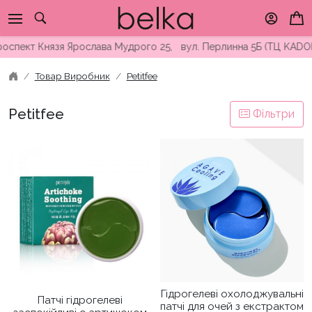
Skip
to
content
роспект Князя Ярослава Мудрого 25, вул. Перлинна 5Б (ТЦ KADO
Товар Виробник
Petitfee
Petitfee
Фільтри
Гідрогелеві охолоджувальні
Патчі гідрогелеві
патчі для очей з екстрактом