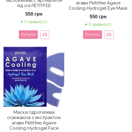
заспокійливі с артишоком
агави Petitfee Agave
під очі PETITFEE
Cooling Hydrogel Eye Mask
550
грн
550
грн
У наявності
У наявності
Купити
Купити
Маска гідрогелева
освіжаюча з екстрактом
агави Petitfee Agave
Cooling Hydrogel Face