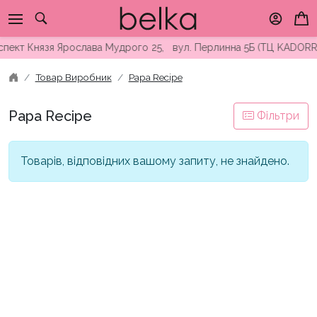
Skip
to
content
оспект Князя Ярослава Мудрого 25, вул. Перлинна 5Б (ТЦ KADOR
Товар Виробник
Papa Recipe
Papa Recipe
Фільтри
Товарів, відповідних вашому запиту, не знайдено.