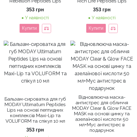
Rebellion Peptides Lips
Rich Life Peptides Lips
353
грн
353
грн
У наявності
У наявності
Купити
Купити
Відновлююча маска-
Бальзам-сироватка для губ
антистрес для обличчя
MODAY Ultimatum Peptides
MODAY Clear & Glow FACE
Lips на основі пептидних
MASK на основі цинку та
комплексів Maxi-Lip та
азелаїнової кислоти 50
VOLUFORM та спікул 10 мл
мл+Мус антистрес в
353
грн
подарунок