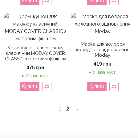
Купити
Купити
Маска для волосся
Крем-кушон для макіяжу
холодного відновлення
класичний MODAY COVER
Moday
CLASSIC з матовим фінішем
419
грн
475
грн
У наявності
У наявності
Купити
Купити
1
2
→