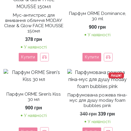
Парфум ORME Dominance,
Мус-антистрес для
30 ml
вмивання обличчя MODAY
Clear & Glow FACE MOUSSE
900
грн
150мл
У наявності
378
грн
У наявності
Купити
Купити
Акція!
Парфум ORME Siren’s Kiss
Парфумована рожева піна-
30 мл
мус для душу moday foam
bubbles pink
900
грн
Оригінальна
Поточ
340
грн
339
грн
У наявності
ціна:
ціна:
У наявності
340 грн.
339 грн