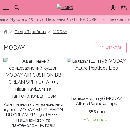
Skip
to
content
ва Мудрого 25, вул. Перлинна 5Б (ТЦ KADORR) ∘ Безкоштовна до
Товар Виробник
MODAY
MODAY
Фільтри
Бальзам для губ MODAY
Allure Peptides Lips
Адаптивний сонцезахисний
кушон MODAY AIR CUSHION
353
грн
BB CREAM SPF 50+PA+++ з
У наявності
ніацинамідом та
пантенолом, 15 грам