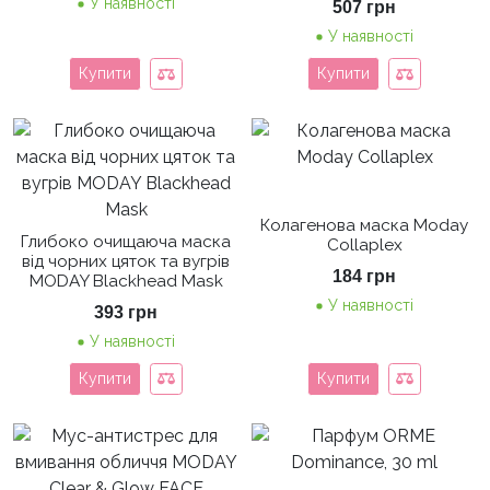
У наявності
507
грн
У наявності
Купити
Купити
Колагенова маска Moday
Глибоко очищаюча маска
Collaplex
від чорних цяток та вугрів
184
грн
MODAY Blackhead Mask
У наявності
393
грн
У наявності
Купити
Купити