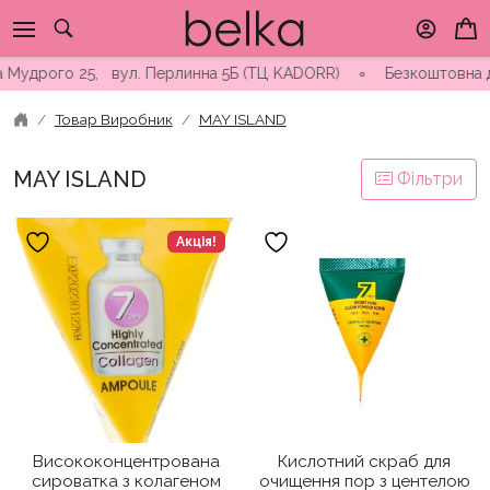
Skip
to
content
удрого 25, вул. Перлинна 5Б (ТЦ KADORR) ∘ Безкоштовна достав
Товар Виробник
MAY ISLAND
MAY ISLAND
Фільтри
Акція!
Висококонцентрована
Кислотний скраб для
сироватка з колагеном
очищення пор з центелою