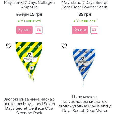
May Island 7 Days Collagen
May Island 7 Days Secret
Ampoule
Pore Clear Powder Scrub
Оригінальна
Поточна
35
грн
15
грн
35
грн
ціна:
ціна:
У наявності
У наявності
35 грн.
15 грн.
Купити
Купити
Нічна маска з
Заспокійлива нічна маска з
гіалуроновою кислотою
центелою May Island Seven
зволожувальна May Island 7
Days Secret Centella Cica
Days Secret Deep Water
Sleeping Pack