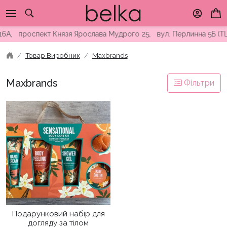
Skip
to
content
 16А, проспект Князя Ярослава Мудрого 25, вул. Перлинна 5Б (
Товар Виробник
Maxbrands
Maxbrands
Фільтри
Подарунковий набір для
догляду за тілом