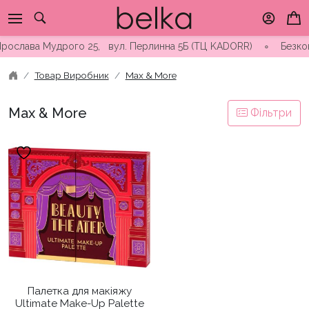
Skip
to
content
 Ярослава Мудрого 25, вул. Перлинна 5Б (ТЦ KADORR) ∘ Безкошт
Товар Виробник
Max & More
Max & More
Фільтри
Палетка для макіяжу
Ultimate Make-Up Palette