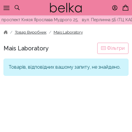
Skip
to
content
проспект Князя Ярослава Мудрого 25, вул. Перлинна 5Б (ТЦ KAD
Товар Виробник
Mais Laboratory
Mais Laboratory
Фільтри
Товарів, відповідних вашому запиту, не знайдено.