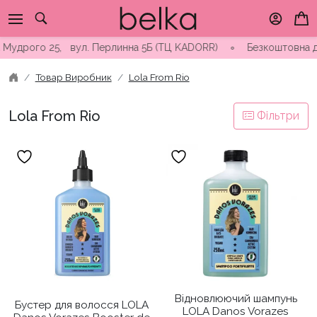
Skip
to
content
удрого 25, вул. Перлинна 5Б (ТЦ KADORR) ∘ Безкоштовна достав
Товар Виробник
Lola From Rio
Lola From Rio
Фільтри
Відновлюючий шампунь
Бустер для волосся LOLA
LOLA Danos Vorazes