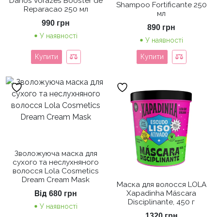
Danos Vorazes Booster de
Shampoo Fortificante 250
Reparacao 250 мл
мл
990
грн
890
грн
У наявності
У наявності
Купити
Купити
Зволожуюча маска для
сухого та неслухняного
волосся Lola Cosmetics
Dream Cream Mask
Маска для волосся LOLA
Від
Xapadinha Máscara
680
грн
Disciplinante, 450 г
У наявності
1320
грн