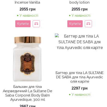
Incense Vanilla
body lotion
2055
грн
2055
грн
У наявності
У наявності
Купити
Купити
Баттер для тіла LA SULTANE
DE SABA для тіла Ayurvedic
олія каріте
Бальзам для тіла
2297
грн
Аюрведичний La Sultane De
У наявності
Saba Corporel Body Balm
Ayurvedique, 300 ml
2667
грн