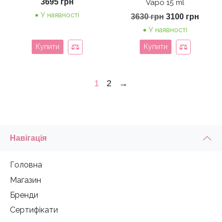
3695
грн
Vapo 15 ml
У наявності
Оригінальна
Пото
3630
грн
3100
грн
ціна:
ціна:
У наявності
3630 грн.
3100 
Купити
Купити
1
2
→
Навігація
Головна
Магазин
Бренди
Сертифікати