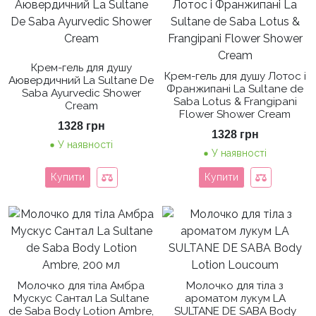
Крем-гель для душу
Крем-гель для душу Лотос і
Аювердичний La Sultane De
Франжипані La Sultane de
Saba Ayurvedic Shower
Saba Lotus & Frangipani
Cream
Flower Shower Cream
1328
грн
1328
грн
У наявності
У наявності
Купити
Купити
Молочко для тіла Амбра
Молочко для тіла з
Мускус Сантал La Sultane
ароматом лукум LA
de Saba Body Lotion Ambre,
SULTANE DE SABA Body