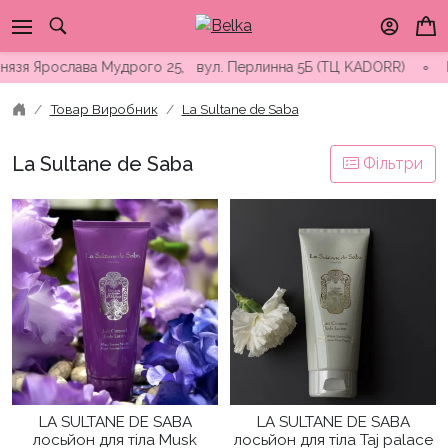
Skip
to
content
я Ярослава Мудрого 25, вул. Перлинна 5Б (ТЦ KADORR) ∘ Безкош
Товар Виробник
La Sultane de Saba
La Sultane de Saba
Фільтри
LA SULTANE DE SABA
LA SULTANE DE SABA
лосьйон для тіла Musk
лосьйон для тіла Taj palace