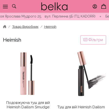
Skip
to
content
я Ярослава Мудрого 25, вул. Перлинна 5Б (ТЦ KADORR) ∘ Безкош
Товар Виробник
Heimish
Heimish
Фільтри
Подовжуюча туш для вій
Heimish Dailism Smudge
Туш для вій Heimish Dailism