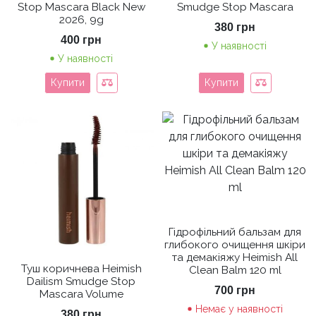
Stop Mascara Black New
Smudge Stop Mascara
2026, 9g
380
грн
400
грн
У наявності
У наявності
Купити
Купити
Гідрофільний бальзам для
глибокого очищення шкіри
та демакіяжу Heimish All
Туш коричнева Heimish
Clean Balm 120 ml
Dailism Smudge Stop
700
грн
Mascara Volume
Немає у наявності
380
грн