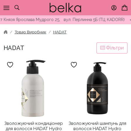
Skip
to
content
т Князя Ярослава Мудрого 25, вул. Перлинна 5Б (ТЦ KADORR) ∘ 
Товар Виробник
HADAT
HADAT
Фільтри
Зволожуючий кондиціонер
Зволожуючий шампунь для
для волосся HADAT Hydro
волосся HADAT Hydro