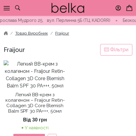
Skip
to
content
 Ярослава Мудрого 25, вул. Перлинна 5Б (ТЦ KADORR) ∘ Безкошт
Товар Виробник
Fraijour
Fraijour
Фільтри
Легкий ВВ-крем з
колагеном – Fraijour Retin-
Collagen 3D Core Blemish
Balm SPF 30 PA+++, 50мл
Від
30
грн
У наявності